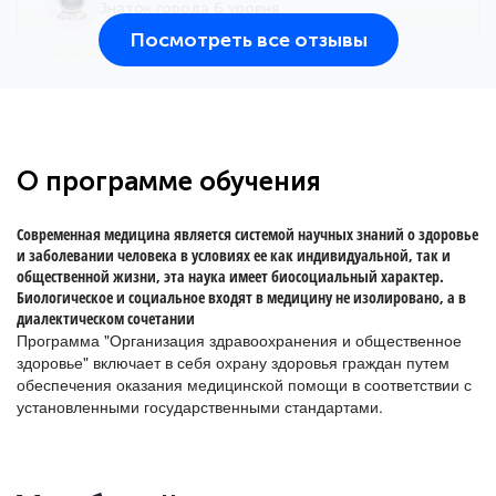
Знаток города 6 уровня
Посмотреть все отзывы
25 марта 2026
Здравствуйте, прошёл курс
переподготовки тренер-преподаватель
по всестилевому каратэ. Понравилось
О программе обучения
большое количество методических
работ для обучения и подготовки для
Современная медицина является системой научных знаний о здоровье
сдачи итоговой аттестации. Спасибо
и заболевании человека в условиях ее как индивидуальной, так и
общественной жизни, эта наука имеет биосоциальный характер.
Биологическое и социальное входят в медицину не изолировано, а в
диалектическом сочетании
Программа "Организация здравоохранения и общественное
Елена Кравченко
здоровье" включает в себя охрану здоровья граждан путем
Знаток города 5 уровня
обеспечения оказания медицинской помощи в соответствии с
установленными государственными стандартами.
18 марта 2026
Выражаю благодарность за курс
повышения квалификации "Эксперт ЕГЭ по