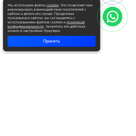
Мы используем файлы
cookies
. Это позволяет нам
анализировать взаимодействие посетителей с
сайтом и делать его лучше. Продолжая
пользоваться сайтом, вы соглашаетесь с
использованием файлов cookies и
политикой
конфиденциальности
. Запретить эти действия
можно в настройках браузера.
Принять
Академия повышения квалификации
и профессиональной
переподготовки
Написать в WhatsApp
+7 951 499 19 99