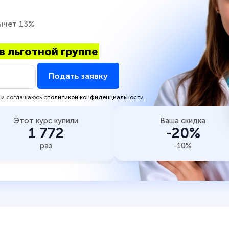
ычет 13%
в льготной группе
Подать заявку
 и соглашаюсь с
политикой конфиденциальности
Этот курс купили
Ваша скидка
1 772
-20%
раз
-10%