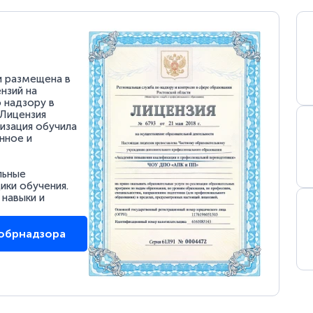
и размещена в
нзий на
 надзору в
 Лицензия
низация обучила
нное и
льные
ки обучения.
 навыки и
собрнадзора