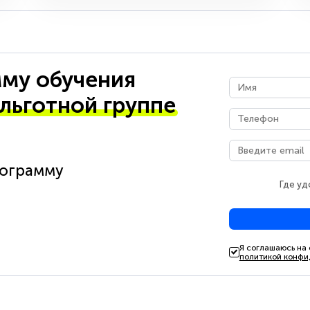
му обучения
 льготной группе
рограмму
Где уд
Я соглашаюсь на
политикой конфи