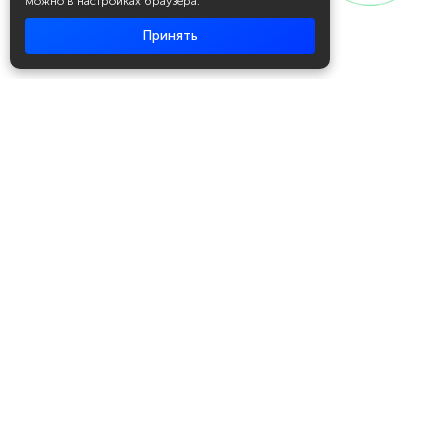
можно в настройках браузера.
Принять
Академия повышения квалификации
и профессиональной
переподготовки
Написать в WhatsApp
+7 951 499 19 99
Звонок бесплатный
+7 (800) 700-54-07