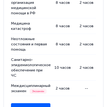
организация
8
часов
2
часов
6
полезных материалов помогли
медицинской
подготовиться к тестированию. Это
помощи в РФ
книги, методические рекомендации,
Медицина
статьи. Времени на подготовку
8
часов
2
часов
6
катастроф
достаточно. Курс помогает пройти
аттестацию в школе. Спасибо!
Неотложные
состояния и первая
8
часов
2
часов
6
помощь
Санитарно-
Евгения Коротких
эпидемиологическое
10
часов
2
часов
8
Знаток города 2 уровня
обеспечение при
ЧС
12 марта 2026
Спасибо большое Академии! Грамотное,
Междисциплинарный
2
часов
--
экзамен
вежливое сопровождение! Всё чётко и
понятно! Проходила повышение
квалификации. Ещё раз - СПАСИБО!