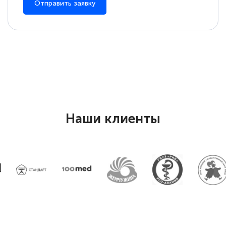
Отправить заявку
Елена Петрикс
Знаток города 5 уровня
11 марта 2026
Всем добрый день! Я прошла курс
повышени каалификации по
Наши клиенты
специальности «Тренер-преподаватель
по тяжелой атлетике»! Хочется
подчеркуть, что при обращении
оперативно связались со мной
специалисты, ответили на все
интересующие вопросы и в течении
двух…