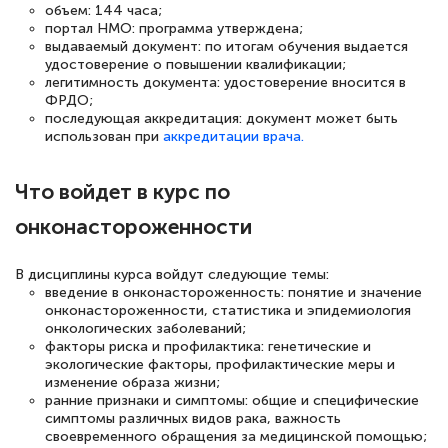
объем: 144 часа;
18 марта 2026
портал НМО: программа утверждена;
выдаваемый документ: по итогам обучения выдается
Выражаю благодарность за курс
удостоверение о повышении квалификации;
легитимность документа: удостоверение вносится в
повышения квалификации "Эксперт ЕГЭ по
ФРДО;
русскому языку и литературе". Много
последующая аккредитация: документ может быть
использован при
аккредитации врача.
полезных материалов помогли
подготовиться к тестированию. Это
Что войдет в курс по
книги, методические рекомендации,
онконастороженности
статьи. Времени на подготовку
достаточно. Курс помогает пройти
В дисциплины курса войдут следующие темы:
аттестацию в школе. Спасибо!
введение в онконастороженность: понятие и значение
онконастороженности, статистика и эпидемиология
онкологических заболеваний;
факторы риска и профилактика: генетические и
экологические факторы, профилактические меры и
Евгения Коротких
изменение образа жизни;
ранние признаки и симптомы: общие и специфические
Знаток города 2 уровня
симптомы различных видов рака, важность
своевременного обращения за медицинской помощью;
12 марта 2026