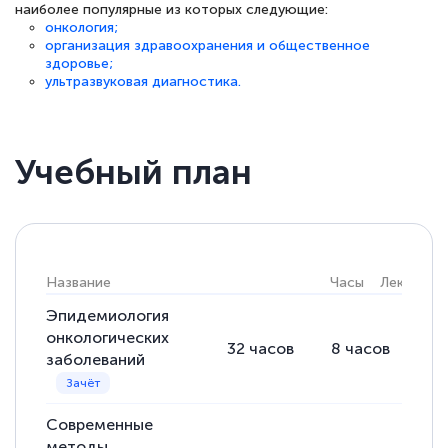
наиболее популярные из которых следующие:
каком этапе…
онкология;
организация здравоохранения и общественное
здоровье;
ультразвуковая диагностика.
Учебный план
Название
Часы
Лекции
Эпидемиология
онкологических
32
часов
8
часов
24
заболеваний
Современные
методы