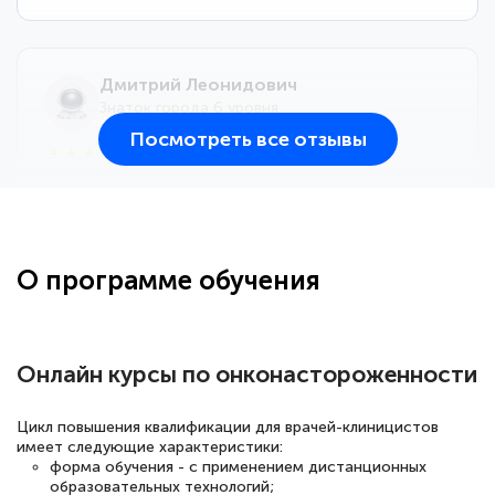
Дмитрий Леонидович
Знаток города 6 уровня
Посмотреть все отзывы
25 марта 2026
Здравствуйте, прошёл курс
переподготовки тренер-преподаватель
по всестилевому каратэ. Понравилось
О программе обучения
большое количество методических
работ для обучения и подготовки для
сдачи итоговой аттестации. Спасибо
Онлайн курсы по онконастороженности
Цикл повышения квалификации для врачей-клиницистов
имеет следующие характеристики:
Елена Кравченко
форма обучения - с применением дистанционных
Знаток города 5 уровня
образовательных технологий;