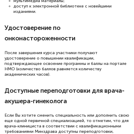
оперативно связались со мной
мультимедиа материалы;
доступ к электронной библиотеке с новейшими
специалисты, ответили на все
изданиями.
интересующие вопросы и в течении
двух…
Удостоверение по
онконастороженности
После завершения курса участники получают
Светлана К
удостоверение о повышении квалификации,
Знаток города 7 уровня
подтверждающее освоение программы и баллы на портале
НМО (количество баллов равняется количеству
10 марта 2026
академических часов).
Оставила заявку на обучение онлайн, мне
Доступные переподготовки для врача-
быстро ответили, разъяснили все детали.
Обучение понравилось: огромное
акушера-гинеколога
количество тематической литературы,
Если Вы хотите сменить специальность или дополнить свою
пособий и учебников доступно на время
еще одной первичной специализацией, то отметим, что для
прохождения курса, удобная система
врача-клинициста в соответствии с квалификационными
требованиями Минздрава доступны переподготовки,
аттестации, проблем не возникло ни на