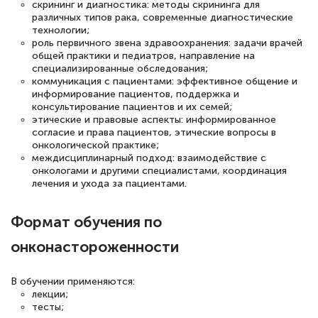
скрининг и диагностика: методы скрининга для
различных типов рака, современные диагностические
Спасибо большое Академии! Грамотное,
технологии;
вежливое сопровождение! Всё чётко и
роль первичного звена здравоохранения: задачи врачей
общей практики и педиатров, направление на
понятно! Проходила повышение
специализированные обследования;
квалификации. Ещё раз - СПАСИБО!
коммуникация с пациентами: эффективное общение и
информирование пациентов, поддержка и
консультирование пациентов и их семей;
этические и правовые аспекты: информированное
согласие и права пациентов, этические вопросы в
онкологической практике;
Елена Петрикс
междисциплинарный подход: взаимодействие с
Знаток города 5 уровня
онкологами и другими специалистами, координация
лечения и ухода за пациентами.
11 марта 2026
Всем добрый день! Я прошла курс
Формат обучения по
повышени каалификации по
онконастороженности
специальности «Тренер-преподаватель
по тяжелой атлетике»! Хочется
В обучении применяются:
лекции;
подчеркуть, что при обращении
тесты;