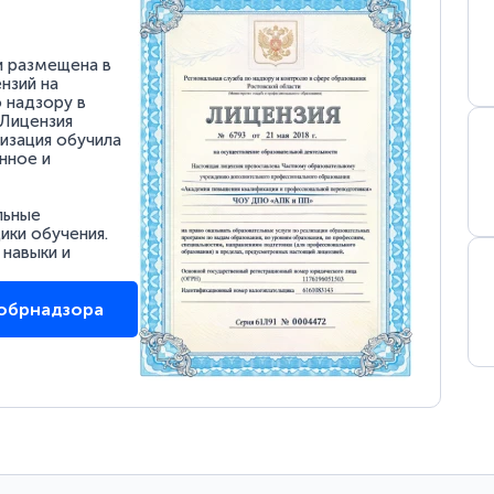
и размещена в
нзий на
 надзору в
 Лицензия
низация обучила
нное и
льные
ки обучения.
 навыки и
собрнадзора