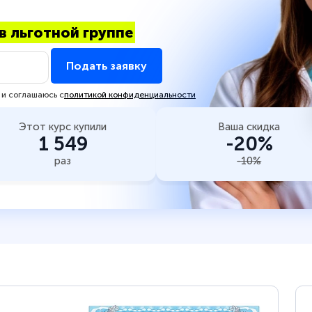
в льготной группе
Подать заявку
 и соглашаюсь с
политикой конфиденциальности
Этот курс купили
Ваша скидка
1 549
-20%
раз
-10%