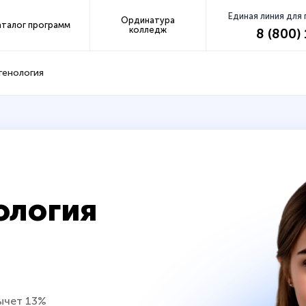
Единая линия для
Ординатура
аталог программ
колледж
8 (800)
генология
ология
ычет 13%