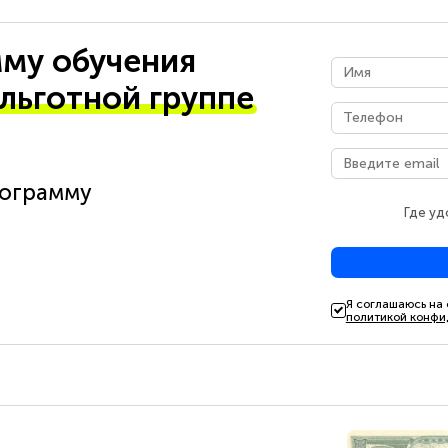
му обучения
 льготной группе
рограмму
Где уд
Я соглашаюсь на
политикой конфи