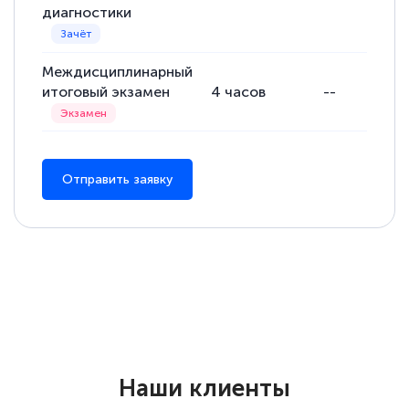
диагностики
Елена Петрикс
Междисциплинарный
Знаток города 5 уровня
итоговый экзамен
4
часов
--
11 марта 2026
Всем добрый день! Я прошла курс
повышени каалификации по
Отправить заявку
специальности «Тренер-преподаватель
по тяжелой атлетике»! Хочется
подчеркуть, что при обращении
оперативно связались со мной
специалисты, ответили на все
интересующие вопросы и в течении
двух…
Наши клиенты