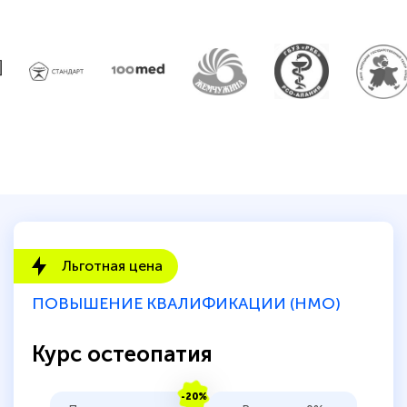
Светлана К
Знаток города 7 уровня
10 марта 2026
Оставила заявку на обучение онлайн, мне
быстро ответили, разъяснили все детали.
Обучение понравилось: огромное
количество тематической литературы,
пособий и учебников доступно на время
прохождения курса, удобная система
Льготная цена
аттестации, проблем не возникло ни на
каком этапе…
ПОВЫШЕНИЕ КВАЛИФИКАЦИИ (НМО)
Курс остеопатия
-20%