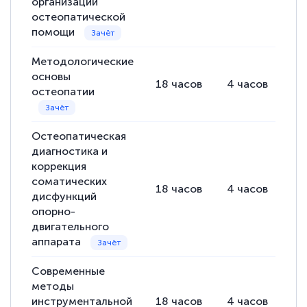
организации
подготовиться к тестированию. Это
остеопатической
помощи
книги, методические рекомендации,
статьи. Времени на подготовку
Методологические
достаточно. Курс помогает пройти
основы
18
часов
4
часов
14
аттестацию в школе. Спасибо!
остеопатии
Остеопатическая
диагностика и
Евгения Коротких
коррекция
Знаток города 2 уровня
соматических
18
часов
4
часов
14
дисфункций
12 марта 2026
опорно-
Спасибо большое Академии! Грамотное,
двигательного
аппарата
вежливое сопровождение! Всё чётко и
понятно! Проходила повышение
Современные
квалификации. Ещё раз - СПАСИБО!
методы
инструментальной
18
часов
4
часов
14