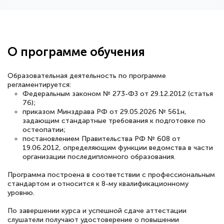
Здравствуйте, прошёл курс
переподготовки тренер-преподаватель
по всестилевому каратэ. Понравилось
О программе обучения
большое количество методических
работ для обучения и подготовки для
Образовательная деятельность по программе
сдачи итоговой аттестации. Спасибо
регламентируется:
Федеральным законом № 273-ФЗ от 29.12.2012 (статья
76);
приказом Минздрава РФ от 29.05.2026 № 561н,
задающим стандартные требования к подготовке по
остеопатии;
Елена Кравченко
постановлением Правительства РФ № 608 от
Знаток города 5 уровня
19.06.2012, определяющим функции ведомства в части
организации последипломного образования.
18 марта 2026
Программа построена в соответствии с профессиональным
Выражаю благодарность за курс
стандартом и относится к 8-му квалификационному
повышения квалификации "Эксперт ЕГЭ по
уровню.
русскому языку и литературе". Много
По завершении курса и успешной сдаче аттестации
слушатели получают удостоверение о повышении
полезных материалов помогли