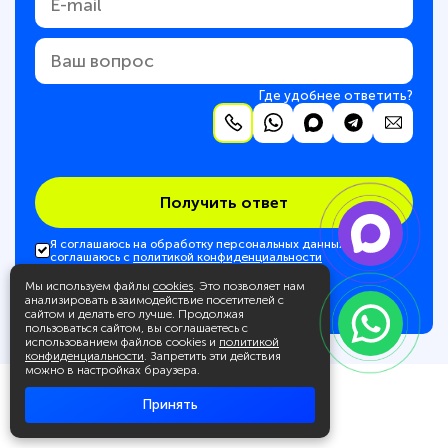
Где удобнее ответить?
Получить ответ
Я соглашаюсь на обработку персональных данных и
соглашаюсь с
политикой конфиденциальности
Мы используем файлы
cookies
. Это позволяет нам
анализировать взаимодействие посетителей с
сайтом и делать его лучше. Продолжая
пользоваться сайтом, вы соглашаетесь с
использованием файлов cookies и
политикой
конфиденциальности
. Запретить эти действия
можно в настройках браузера.
Принять