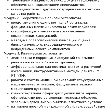
требования к лицензированию, документационному
обеспечению, квалификации специалистов;
Светлана К
взаимодействие с другими сотрудниками и контроль
Знаток города 7 уровня
качества работы.
Модуль 2. Теоретические основы остеопатии:
представления о единстве тканей организма,
10 марта 2026
фасциальных цепях и биомеханических свойствах;
Оставила заявку на обучение онлайн, мне
классификация и механизмы возникновения
соматических дисфункций;
быстро ответили, разъяснили все детали.
методика остеопатической пальпации: оценка
биомеханического, гидродинамического и
Обучение понравилось: огромное
нейродинамического компонентов.
количество тематической литературы,
Модуль 3. Клиническая остеопатия:
диагностика и коррекция дисфункций локального,
пособий и учебников доступно на время
регионального и глобального уровней;
прохождения курса, удобная система
дифференциальная диагностика при болях различной
локализации, инструментальные методы (рентген, МРТ,
аттестации, проблем не возникло ни на
КТ, УЗИ);
каком этапе…
работа с костно-мышечной системой: структуральные,
мышечно-энергетические, фасциальные техники,
мобилизация суставов;
краниосакральная сфера: дисфункции швов черепа,
сфенобазилярного сочленения, мозговых оболочек,
черепных нервов, височно-нижнечелюстного сустава;
патология нервной и эндокринной систем: воздействие