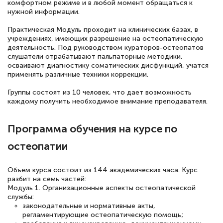
комфортном режиме и в любой момент обращаться к
нужной информации.
Практическая Модуль проходит на клинических базах, в
Елена Петрикс
учреждениях, имеющих разрешение на остеопатическую
Знаток города 5 уровня
деятельность. Под руководством кураторов-остеопатов
слушатели отрабатывают пальпаторные методики,
11 марта 2026
осваивают диагностику соматических дисфункций, учатся
применять различные техники коррекции.
Всем добрый день! Я прошла курс
повышени каалификации по
Группы состоят из 10 человек, что дает возможность
каждому получить необходимое внимание преподавателя.
специальности «Тренер-преподаватель
по тяжелой атлетике»! Хочется
Программа обучения на курсе по
подчеркуть, что при обращении
остеопатии
оперативно связались со мной
специалисты, ответили на все
Объем курса состоит из 144 академических часа. Курс
интересующие вопросы и в течении
разбит на семь частей:
Модуль 1. Организационные аспекты остеопатической
двух…
службы:
законодательные и нормативные акты,
регламентирующие остеопатическую помощь;