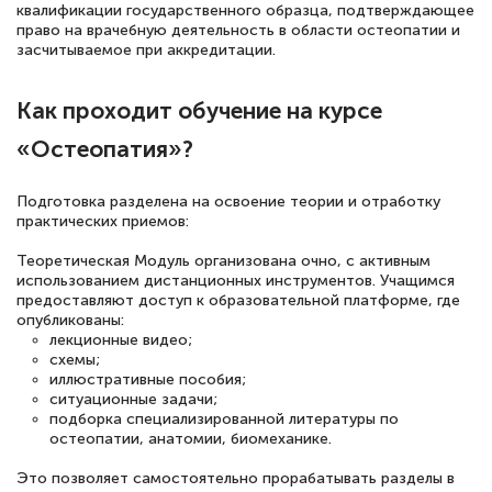
квалификации государственного образца, подтверждающее
подготовиться к тестированию. Это
право на врачебную деятельность в области остеопатии и
засчитываемое при аккредитации.
книги, методические рекомендации,
статьи. Времени на подготовку
Как проходит обучение на курсе
достаточно. Курс помогает пройти
«Остеопатия»?
аттестацию в школе. Спасибо!
Подготовка разделена на освоение теории и отработку
практических приемов:
Евгения Коротких
Теоретическая Модуль организована очно, с активным
Знаток города 2 уровня
использованием дистанционных инструментов. Учащимся
предоставляют доступ к образовательной платформе, где
опубликованы:
12 марта 2026
лекционные видео;
Спасибо большое Академии! Грамотное,
схемы;
иллюстративные пособия;
вежливое сопровождение! Всё чётко и
ситуационные задачи;
подборка специализированной литературы по
понятно! Проходила повышение
остеопатии, анатомии, биомеханике.
квалификации. Ещё раз - СПАСИБО!
Это позволяет самостоятельно прорабатывать разделы в