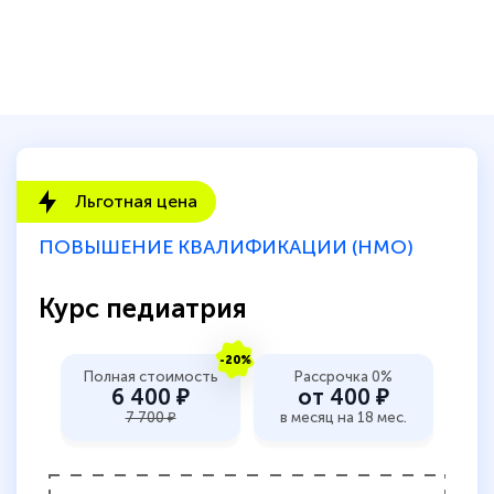
Светлана К
Знаток города 7 уровня
10 марта 2026
Оставила заявку на обучение онлайн, мне
быстро ответили, разъяснили все детали.
Льготная цена
Обучение понравилось: огромное
количество тематической литературы,
ПОВЫШЕНИЕ КВАЛИФИКАЦИИ (НМО)
пособий и учебников доступно на время
прохождения курса, удобная система
Курс педиатрия
аттестации, проблем не возникло ни на
каком этапе…
-20%
Полная стоимость
Рассрочка 0%
6 400 ₽
от 400 ₽
7 700 ₽
в месяц на 18 мес.