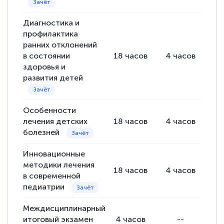
подготовиться к тестированию. Это
Диагностика и
книги, методические рекомендации,
профилактика
статьи. Времени на подготовку
ранних отклонений
достаточно. Курс помогает пройти
в состоянии
18
часов
4
часов
14
аттестацию в школе. Спасибо!
здоровья и
развития детей
Особенности
Евгения Коротких
лечения детских
18
часов
4
часов
14
Знаток города 2 уровня
болезней
12 марта 2026
Инновационные
Спасибо большое Академии! Грамотное,
методики лечения
18
часов
4
часов
14
в современной
вежливое сопровождение! Всё чётко и
педиатрии
понятно! Проходила повышение
квалификации. Ещё раз - СПАСИБО!
Междисциплинарный
итоговый экзамен
4
часов
--