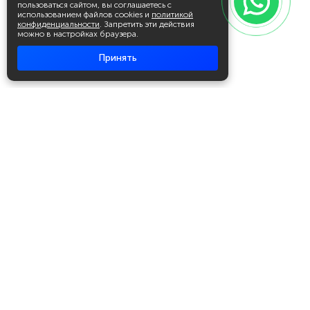
пользоваться сайтом, вы соглашаетесь с
использованием файлов cookies и
политикой
конфиденциальности
. Запретить эти действия
можно в настройках браузера.
Принять
Академия повышения квалификации
и профессиональной
переподготовки
Написать в WhatsApp
+7 951 499 19 99
Звонок бесплатный