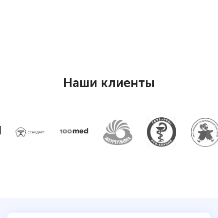
Елена Петрикс
Знаток города 5 уровня
11 марта 2026
Наши клиенты
Всем добрый день! Я прошла курс
повышени каалификации по
специальности «Тренер-преподаватель
по тяжелой атлетике»! Хочется
подчеркуть, что при обращении
оперативно связались со мной
специалисты, ответили на все
интересующие вопросы и в течении
двух…