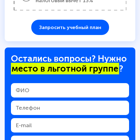
налоговый вычет 13%
Запросить учебный план
Остались вопросы? Нужно
место в льготной группе
?