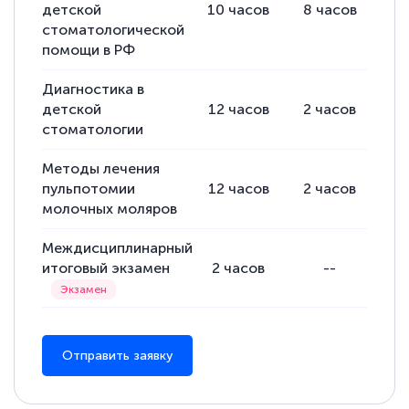
детской
10
часов
8
часов
8
полезных материалов помогли
стоматологической
подготовиться к тестированию. Это
помощи в РФ
книги, методические рекомендации,
Диагностика в
статьи. Времени на подготовку
детской
12
часов
2
часов
10
достаточно. Курс помогает пройти
стоматологии
аттестацию в школе. Спасибо!
Методы лечения
пульпотомии
12
часов
2
часов
10
молочных моляров
Евгения Коротких
Междисциплинарный
Знаток города 2 уровня
итоговый экзамен
2
часов
--
12 марта 2026
Спасибо большое Академии! Грамотное,
вежливое сопровождение! Всё чётко и
Отправить заявку
понятно! Проходила повышение
квалификации. Ещё раз - СПАСИБО!