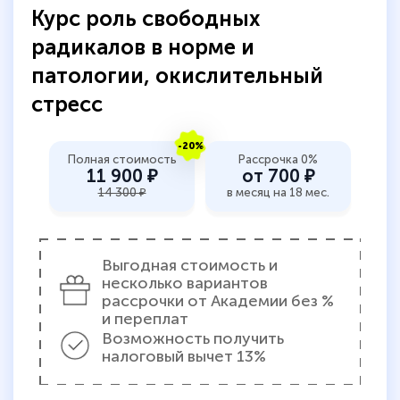
Курс роль свободных
двух…
радикалов в норме и
патологии, окислительный
стресс
Светлана К
Знаток города 7 уровня
-20%
Полная стоимость
Рассрочка 0%
10 марта 2026
11 900 ₽
от 700 ₽
Оставила заявку на обучение онлайн, мне
14 300 ₽
в месяц на 18 мес.
быстро ответили, разъяснили все детали.
Обучение понравилось: огромное
Выгодная стоимость и
количество тематической литературы,
несколько вариантов
пособий и учебников доступно на время
рассрочки от Академии без %
и переплат
прохождения курса, удобная система
Возможность получить
аттестации, проблем не возникло ни на
налоговый вычет 13%
каком этапе…