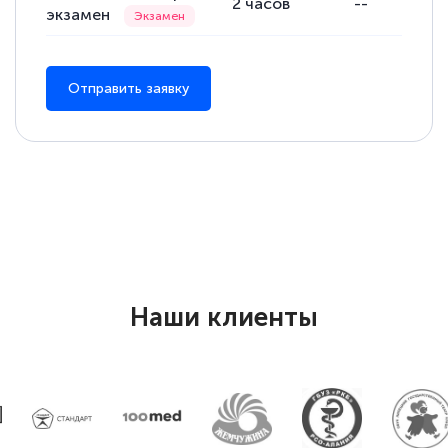
2
часов
--
экзамен
понятно! Проходила повышение
квалификации. Ещё раз - СПАСИБО!
Отправить заявку
Елена Петрикс
Знаток города 5 уровня
11 марта 2026
Всем добрый день! Я прошла курс
повышени каалификации по
специальности «Тренер-преподаватель
Наши клиенты
по тяжелой атлетике»! Хочется
подчеркуть, что при обращении
оперативно связались со мной
специалисты, ответили на все
интересующие вопросы и в течении