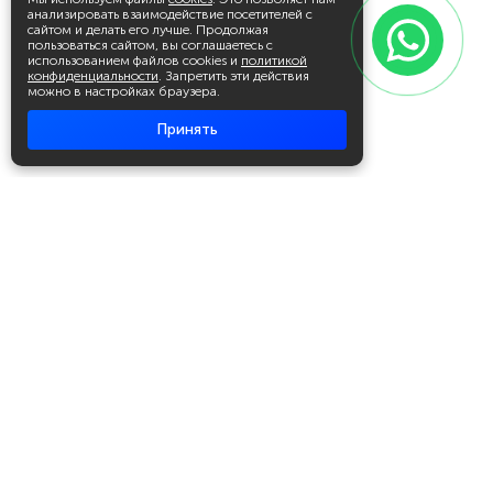
анализировать взаимодействие посетителей с
сайтом и делать его лучше. Продолжая
пользоваться сайтом, вы соглашаетесь с
использованием файлов cookies и
политикой
конфиденциальности
. Запретить эти действия
можно в настройках браузера.
Принять
Академия повышения квалификации
и профессиональной
переподготовки
Написать в WhatsApp
+7 951 499 19 99