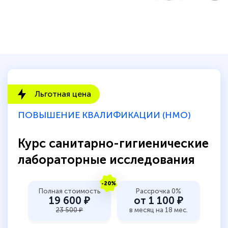
двух…
Светлана К
Знаток города 7 уровня
Льготная цена
10 марта 2026
Оставила заявку на обучение онлайн, мне
ПОВЫШЕНИЕ КВАЛИФИКАЦИИ (НМО)
быстро ответили, разъяснили все детали.
Обучение понравилось: огромное
Курс санитарно-гигиенические
количество тематической литературы,
лабораторные исследования
пособий и учебников доступно на время
прохождения курса, удобная система
-20%
Полная стоимость
Рассрочка 0%
аттестации, проблем не возникло ни на
19 600 ₽
от 1 100 ₽
каком этапе…
23 500 ₽
в месяц на 18 мес.