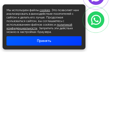
Мы используем файлы
cookies
. Это позволяет нам
анализировать взаимодействие посетителей с
сайтом и делать его лучше. Продолжая
пользоваться сайтом, вы соглашаетесь с
использованием файлов cookies и
политикой
конфиденциальности
. Запретить эти действия
можно в настройках браузера.
Принять
Академия повышения квалификации
и профессиональной
переподготовки
Написать в WhatsApp