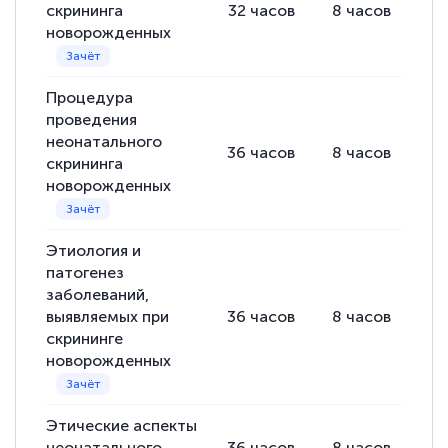
скрининга
32
часов
8
часов
24
полезных материалов помогли
новорожденных
подготовиться к тестированию. Это
книги, методические рекомендации,
Процедура
статьи. Времени на подготовку
проведения
достаточно. Курс помогает пройти
неонатального
36
часов
8
часов
28
аттестацию в школе. Спасибо!
скрининга
новорожденных
Этиология и
Евгения Коротких
патогенез
Знаток города 2 уровня
заболеваний,
выявляемых при
36
часов
8
часов
28
12 марта 2026
скрининге
Спасибо большое Академии! Грамотное,
новорожденных
вежливое сопровождение! Всё чётко и
понятно! Проходила повышение
Этические аспекты
квалификации. Ещё раз - СПАСИБО!
неонатального
36
часов
8
часов
28