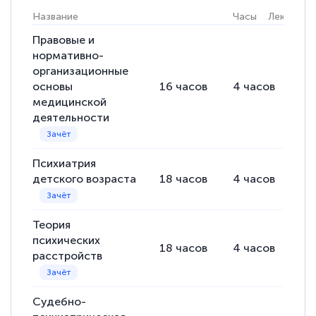
Название
Часы
Лекции
Выражаю благодарность за курс
повышения квалификации "Эксперт ЕГЭ по
Правовые и
нормативно-
русскому языку и литературе". Много
организационные
полезных материалов помогли
основы
16
часов
4
часов
12
подготовиться к тестированию. Это
медицинской
деятельности
книги, методические рекомендации,
статьи. Времени на подготовку
достаточно. Курс помогает пройти
Психиатрия
аттестацию в школе. Спасибо!
детского возраста
18
часов
4
часов
14
Теория
психических
Евгения Коротких
18
часов
4
часов
14
расстройств
Знаток города 2 уровня
12 марта 2026
Судебно-