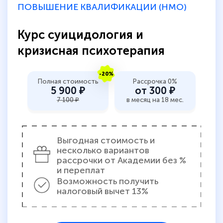
ПОВЫШЕНИЕ КВАЛИФИКАЦИИ (НМО)
Светлана К
Курс суицидология и
Знаток города 7 уровня
кризисная психотерапия
10 марта 2026
-20%
Оставила заявку на обучение онлайн, мне
Полная стоимость
Рассрочка 0%
5 900 ₽
от 300 ₽
быстро ответили, разъяснили все детали.
7 100 ₽
в месяц на 18 мес.
Обучение понравилось: огромное
количество тематической литературы,
пособий и учебников доступно на время
Выгодная стоимость и
прохождения курса, удобная система
несколько вариантов
рассрочки от Академии без %
аттестации, проблем не возникло ни на
и переплат
каком этапе…
Возможность получить
налоговый вычет 13%