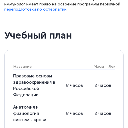
иммунолог имеет право на освоение программы первичной
переподготовки по остеопатии.
Светлана К
Учебный план
Знаток города 7 уровня
10 марта 2026
Оставила заявку на обучение онлайн, мне
быстро ответили, разъяснили все детали.
Название
Часы
Лекции
Обучение понравилось: огромное
Правовые основы
количество тематической литературы,
здравоохранения в
8
часов
2
часов
6
пособий и учебников доступно на время
Российской
прохождения курса, удобная система
Федерации
аттестации, проблем не возникло ни на
Анатомия и
каком этапе…
физиология
8
часов
2
часов
6
системы крови