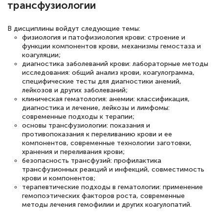
трансфузиологии
русскому языку и литературе". Много
полезных материалов помогли
В дисциплины войдут следующие темы:
физиология и патофизиология крови: строение и
подготовиться к тестированию. Это
функции компонентов крови, механизмы гемостаза и
книги, методические рекомендации,
коагуляции;
диагностика заболеваний крови: лабораторные методы
статьи. Времени на подготовку
исследования: общий анализ крови, коагулограмма,
достаточно. Курс помогает пройти
специфические тесты для диагностики анемий,
лейкозов и других заболеваний;
аттестацию в школе. Спасибо!
клиническая гематология: анемии: классификация,
диагностика и лечение, лейкозы и лимфомы:
современные подходы к терапии;
основы трансфузиологии: показания и
противопоказания к переливанию крови и ее
Евгения Коротких
компонентов, современные технологии заготовки,
хранения и переливания крови;
Знаток города 2 уровня
безопасность трансфузий: профилактика
трансфузионных реакций и инфекций, совместимость
12 марта 2026
крови и компонентов;
терапевтические подходы в гематологии: применение
Спасибо большое Академии! Грамотное,
гемопоэтических факторов роста, современные
вежливое сопровождение! Всё чётко и
методы лечения гемофилии и других коагулопатий.
понятно! Проходила повышение