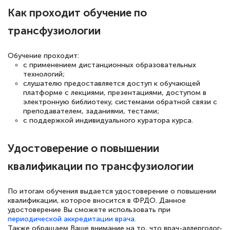
Как проходит обучение по
квалификации. Ещё раз - СПАСИБО!
трансфузиологии
Обучение проходит:
Елена Петрикс
с применением дистанционных образовательных
Знаток города 5 уровня
технологий;
слушателю предоставляется доступ к обучающей
платформе с лекциями, презентациями, доступом в
11 марта 2026
электронную библиотеку, системами обратной связи с
Всем добрый день! Я прошла курс
преподавателем, заданиями, тестами;
с поддержкой индивидуального куратора курса.
повышени каалификации по
специальности «Тренер-преподаватель
Удостоверение о повышении
по тяжелой атлетике»! Хочется
квалификации по трансфузиологии
подчеркуть, что при обращении
оперативно связались со мной
По итогам обучения выдается удостоверение о повышении
специалисты, ответили на все
квалификации, которое вносится в ФРДО. Данное
удостоверение Вы сможете использовать при
интересующие вопросы и в течении
периодической аккредитации врача.
двух…
Также обращаем Ваше внимание на то, что врач-аллерголог-