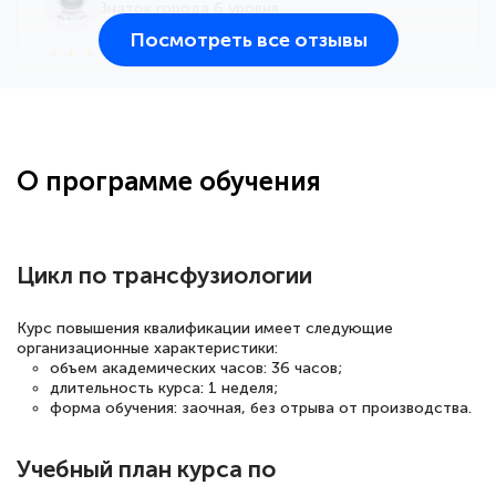
Знаток города 6 уровня
Посмотреть все отзывы
25 марта 2026
Здравствуйте, прошёл курс
переподготовки тренер-преподаватель
по всестилевому каратэ. Понравилось
О программе обучения
большое количество методических
работ для обучения и подготовки для
сдачи итоговой аттестации. Спасибо
Цикл по трансфузиологии
Курс повышения квалификации имеет следующие
организационные характеристики:
Елена Кравченко
объем академических часов: 36 часов;
Знаток города 5 уровня
длительность курса: 1 неделя;
форма обучения: заочная, без отрыва от производства.
18 марта 2026
Выражаю благодарность за курс
Учебный план курса по
повышения квалификации "Эксперт ЕГЭ по