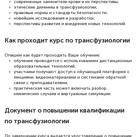
современные заменители крови и их перспективы;
квалификации. Ещё раз - СПАСИБО!
этические дилеммы в трансфузиологии;
правовые нормы и стандарты безопасности;
новейшие исследования и разработки;
перспективы развития и внедрения новых технологий.
Елена Петрикс
Как проходит курс по трансфузиологии
Знаток города 5 уровня
Опишем как будет проходить Ваше обучение:
11 марта 2026
обучение проводится с использованием дистанционных
Всем добрый день! Я прошла курс
образовательных технологий;
участники получают доступ к обучающей платформе с
повышени каалификации по
лекциями, видеоматериалами и системами обратной
связи с преподавателями;
специальности «Тренер-преподаватель
практическая часть может включать разбор
по тяжелой атлетике»! Хочется
клинических случаев и виртуальные симуляции.
подчеркуть, что при обращении
оперативно связались со мной
Документ о повышении квалификации
специалисты, ответили на все
по трансфузиологии
интересующие вопросы и в течении
двух…
По завершении курса выдается удостоверение о повышении