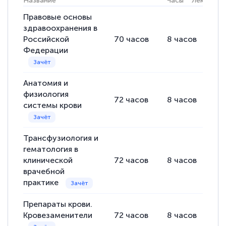
Название
Часы
Лекции
Правовые основы
здравоохранения в
Российской
70
часов
8
часов
62
Федерации
Анатомия и
физиология
72
часов
8
часов
64
системы крови
Трансфузиология и
гематология в
клинической
72
часов
8
часов
64
врачебной
практике
Препараты крови.
Кровезаменители
72
часов
8
часов
64