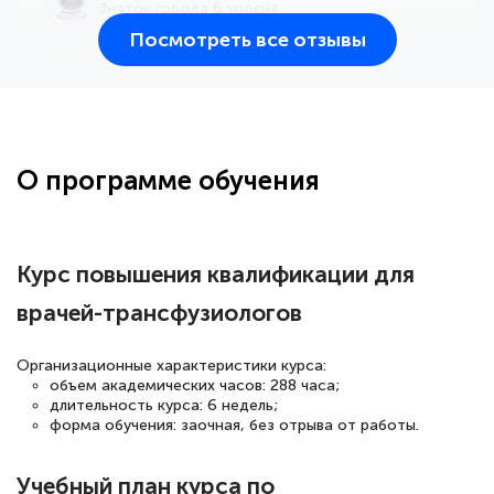
Знаток города 6 уровня
Посмотреть все отзывы
25 марта 2026
Здравствуйте, прошёл курс
переподготовки тренер-преподаватель
по всестилевому каратэ. Понравилось
О программе обучения
большое количество методических
работ для обучения и подготовки для
сдачи итоговой аттестации. Спасибо
Курс повышения квалификации для
врачей-трансфузиологов
Елена Кравченко
Организационные характеристики курса:
Знаток города 5 уровня
объем академических часов: 288 часа;
длительность курса: 6 недель;
форма обучения: заочная, без отрыва от работы.
18 марта 2026
Выражаю благодарность за курс
Учебный план курса по
повышения квалификации "Эксперт ЕГЭ по