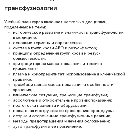
трансфузиологии
русскому языку и литературе". Много
полезных материалов помогли
Учебный план курса включает несколько дисциплин,
подготовиться к тестированию. Это
поделенных на темы:
книги, методические рекомендации,
историческое развитие и значимость трансфузиологии
в медицине;
статьи. Времени на подготовку
основные термины и определения;
достаточно. Курс помогает пройти
система групп крови ABO и резус-фактор;
принципы определения групп крови и резус-
аттестацию в школе. Спасибо!
совместимости;
эритроцитарная масса: показания и техника
применения;
плазма и криопреципитат: использование в клинической
практике;
Евгения Коротких
тромбоцитарная масса: показания и особенности
хранения;
Знаток города 2 уровня
клинические ситуации, требующие трансфузии;
абсолютные и относительные противопоказания;
12 марта 2026
подготовка пациента и оборудования;
пошаговая инструкция по проведению процедуры;
Спасибо большое Академии! Грамотное,
острые и отсроченные трансфузионные реакции;
вежливое сопровождение! Всё чётко и
методы предотвращения и лечения осложнений;
ауто трансфузия и ее применение;
понятно! Проходила повышение