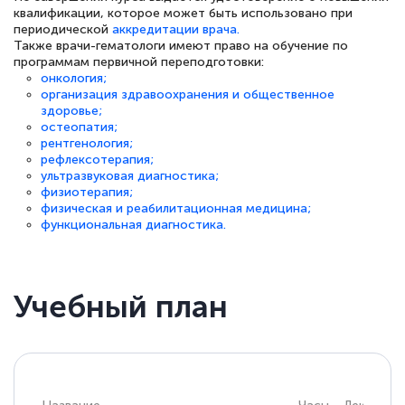
квалификации, которое может быть использовано при
периодической
аккредитации врача.
Также врачи-гематологи имеют право на обучение по
программам первичной переподготовки:
онкология;
Светлана К
организация здравоохранения и общественное
Знаток города 7 уровня
здоровье;
остеопатия;
10 марта 2026
рентгенология;
рефлексотерапия;
Оставила заявку на обучение онлайн, мне
ультразвуковая диагностика;
физиотерапия;
быстро ответили, разъяснили все детали.
физическая и реабилитационная медицина;
Обучение понравилось: огромное
функциональная диагностика.
количество тематической литературы,
пособий и учебников доступно на время
Учебный план
прохождения курса, удобная система
аттестации, проблем не возникло ни на
каком этапе…