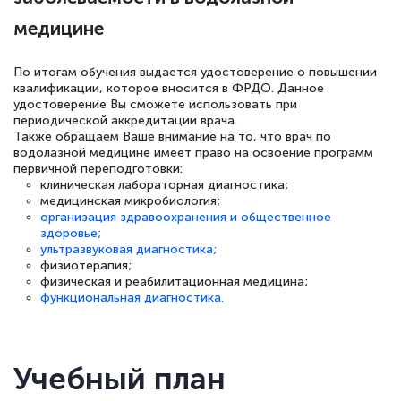
медицине
По итогам обучения выдается удостоверение о повышении
Светлана К
квалификации, которое вносится в ФРДО. Данное
Знаток города 7 уровня
удостоверение Вы сможете использовать при
периодической аккредитации врача.
Также обращаем Ваше внимание на то, что врач по
10 марта 2026
водолазной медицине имеет право на освоение программ
Оставила заявку на обучение онлайн, мне
первичной переподготовки:
клиническая лабораторная диагностика;
быстро ответили, разъяснили все детали.
медицинская микробиология;
организация здравоохранения и общественное
Обучение понравилось: огромное
здоровье;
количество тематической литературы,
ультразвуковая диагностика;
физиотерапия;
пособий и учебников доступно на время
физическая и реабилитационная медицина;
прохождения курса, удобная система
функциональная диагностика.
аттестации, проблем не возникло ни на
каком этапе…
Учебный план