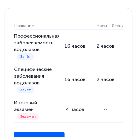
Название
Часы
Лекции
Пр
Профессиональная
заболеваемость
16
часов
2
часов
14
ч
водолазов
Специфические
заболевания
16
часов
2
часов
14
ч
водолазов
Итоговый
экзамен
4
часов
--
-