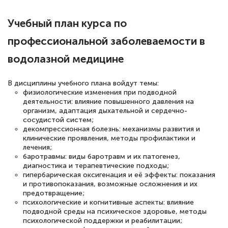
русскому языку и литературе". Много
Учебный план курса по
полезных материалов помогли
профессиональной заболеваемости в
подготовиться к тестированию. Это
книги, методические рекомендации,
водолазной медицине
статьи. Времени на подготовку
В дисциплины учебного плана войдут темы:
достаточно. Курс помогает пройти
физиологические изменения при подводной
аттестацию в школе. Спасибо!
деятельности: влияние повышенного давления на
организм, адаптация дыхательной и сердечно-
сосудистой систем;
декомпрессионная болезнь: механизмы развития и
клинические проявления, методы профилактики и
лечения;
Евгения Коротких
баротравмы: виды баротравм и их патогенез,
Знаток города 2 уровня
диагностика и терапевтические подходы;
гипербарическая оксигенация и её эффекты: показания
12 марта 2026
и противопоказания, возможные осложнения и их
предотвращение;
Спасибо большое Академии! Грамотное,
психологические и когнитивные аспекты: влияние
вежливое сопровождение! Всё чётко и
подводной среды на психическое здоровье, методы
психологической поддержки и реабилитации;
понятно! Проходила повышение