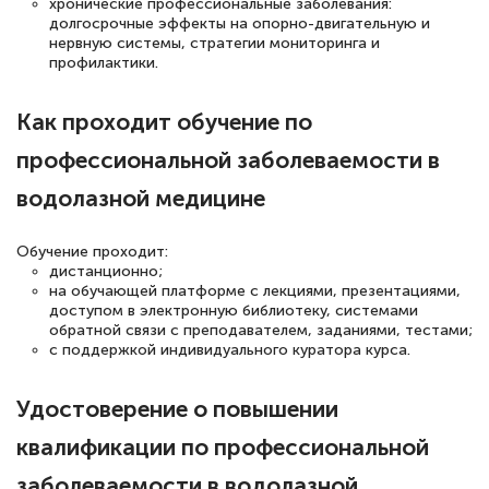
хронические профессиональные заболевания:
долгосрочные эффекты на опорно-двигательную и
квалификации. Ещё раз - СПАСИБО!
нервную системы, стратегии мониторинга и
профилактики.
Как проходит обучение по
Елена Петрикс
Знаток города 5 уровня
профессиональной заболеваемости в
водолазной медицине
11 марта 2026
Всем добрый день! Я прошла курс
Обучение проходит:
повышени каалификации по
дистанционно;
на обучающей платформе с лекциями, презентациями,
специальности «Тренер-преподаватель
доступом в электронную библиотеку, системами
по тяжелой атлетике»! Хочется
обратной связи с преподавателем, заданиями, тестами;
с поддержкой индивидуального куратора курса.
подчеркуть, что при обращении
оперативно связались со мной
Удостоверение о повышении
специалисты, ответили на все
квалификации по профессиональной
интересующие вопросы и в течении
двух…
заболеваемости в водолазной