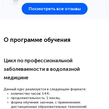
Знаток города 6 уровня
Посмотреть все отзывы
25 марта 2026
Здравствуйте, прошёл курс
переподготовки тренер-преподаватель
по всестилевому каратэ. Понравилось
О программе обучения
большое количество методических
работ для обучения и подготовки для
сдачи итоговой аттестации. Спасибо
Цикл по профессиональной
заболеваемости в водолазной
медицине
Елена Кравченко
Знаток города 5 уровня
Данный курс реализуется в следующем формате:
количество часов: 144;
18 марта 2026
продолжительность: 1 месяц;
Выражаю благодарность за курс
форма обучения: заочная, с применением
дистанционных образовательных технологий.
повышения квалификации "Эксперт ЕГЭ по