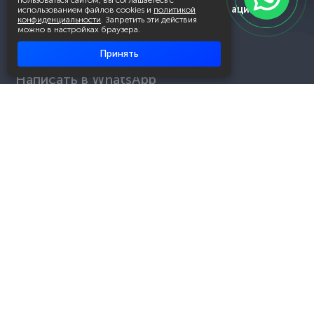
пользоваться сайтом, вы соглашаетесь с
Академия повышения квалификации
использованием файлов cookies и
политикой
конфиденциальности
. Запретить эти действия
и профессиональной
можно в настройках браузера.
переподготовки
Принять
Написать в WhatsApp
+7 951 499 19 99
Звонок бесплатный
+7 (800) 700-54-07
Об академии
Лицензия
Каталог программ