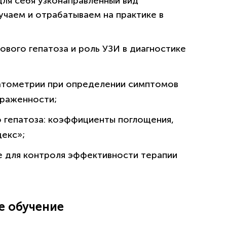
для себя узконаправленный вид
зучаем и отрабатываем на практике в
политикой конфиденциальности сайта
вого гепатоза и роль УЗИ в диагностике
атометрии при определении симптомов
ыраженности;
 гепатоза: коэффициенты поглощения,
декс»;
е для контроля эффективности терапии
е обучение