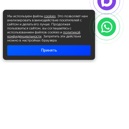
Мы используем файлы
cookies
. Это позволяет нам
анализировать взаимодействие посетителей с
сайтом и делать его лучше. Продолжая
пользоваться сайтом, вы соглашаетесь с
использованием файлов cookies и
политикой
конфиденциальности
. Запретить эти действия
можно в настройках браузера.
Принять
Академия повышения квалификации
и профессиональной
переподготовки
Написать в WhatsApp
+7 951 499 19 99