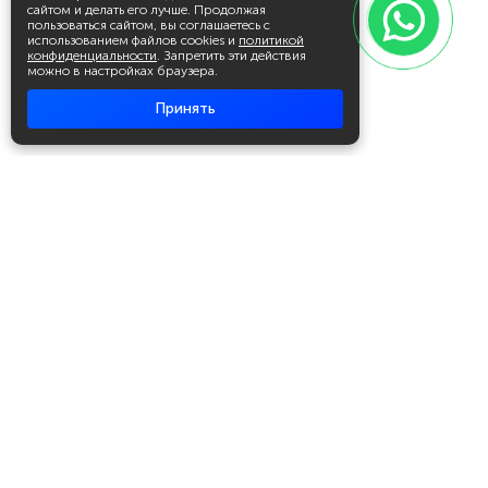
сайтом и делать его лучше. Продолжая
пользоваться сайтом, вы соглашаетесь с
использованием файлов cookies и
политикой
конфиденциальности
. Запретить эти действия
можно в настройках браузера.
Принять
Академия повышения квалификации
и профессиональной
переподготовки
Написать в WhatsApp
+7 951 499 19 99