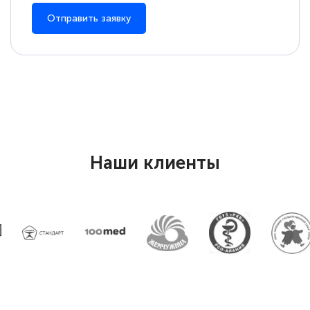
Всем добрый день! Я прошла курс
Отправить заявку
повышени каалификации по
специальности «Тренер-преподаватель
по тяжелой атлетике»! Хочется
подчеркуть, что при обращении
оперативно связались со мной
специалисты, ответили на все
интересующие вопросы и в течении
Наши клиенты
двух…
Светлана К
Знаток города 7 уровня
10 марта 2026
Оставила заявку на обучение онлайн, мне