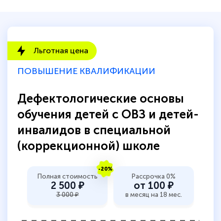
быстро ответили, разъяснили все детали.
Обучение понравилось: огромное
количество тематической литературы,
пособий и учебников доступно на время
Льготная цена
прохождения курса, удобная система
ПОВЫШЕНИЕ КВАЛИФИКАЦИИ
аттестации, проблем не возникло ни на
каком этапе…
Дефектологические основы
обучения детей с ОВЗ и детей-
инвалидов в специальной
(коррекционной) школе
-20%
Полная стоимость
Рассрочка 0%
2 500 ₽
от 100 ₽
3 000 ₽
в месяц на 18 мес.