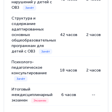
нарушений у детей с
ОВЗ
Структура и
Евгения Коротких
содержание
Знаток города 2 уровня
адаптированных
основных
42
часов
2
часов
12 марта 2026
общеобразовательных
Спасибо большое Академии! Грамотное,
программам для
детей с ОВЗ
вежливое сопровождение! Всё чётко и
понятно! Проходила повышение
Психолого-
квалификации. Ещё раз - СПАСИБО!
педагогическое
18
часов
2
часов
консультирование
Итоговый
Елена Петрикс
междисциплинарный
6
часов
--
Знаток города 5 уровня
экзамен
11 марта 2026