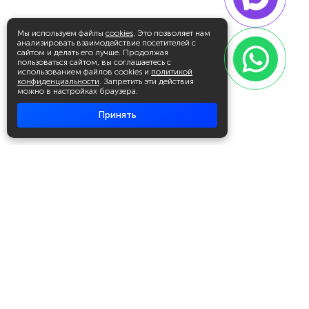
Мы используем файлы
cookies
. Это позволяет нам
анализировать взаимодействие посетителей с
сайтом и делать его лучше. Продолжая
пользоваться сайтом, вы соглашаетесь с
использованием файлов cookies и
политикой
конфиденциальности
. Запретить эти действия
можно в настройках браузера.
Принять
Академия повышения квалификации
и профессиональной
переподготовки
Написать в WhatsApp