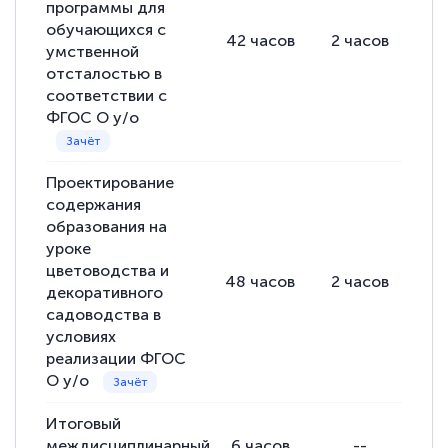
программы для
обучающихся с
42
часов
2
часов
40
умственной
отсталостью в
Евгения Коротких
соответствии с
Знаток города 2 уровня
ФГОС О у/о
12 марта 2026
Спасибо большое Академии! Грамотное,
Проектирование
содержания
вежливое сопровождение! Всё чётко и
образования на
понятно! Проходила повышение
уроке
квалификации. Ещё раз - СПАСИБО!
цветоводства и
48
часов
2
часов
46
декоративного
садоводства в
условиях
реализации ФГОС
Елена Петрикс
О у/о
Знаток города 5 уровня
Итоговый
11 марта 2026
междисциплинарный
6
часов
--