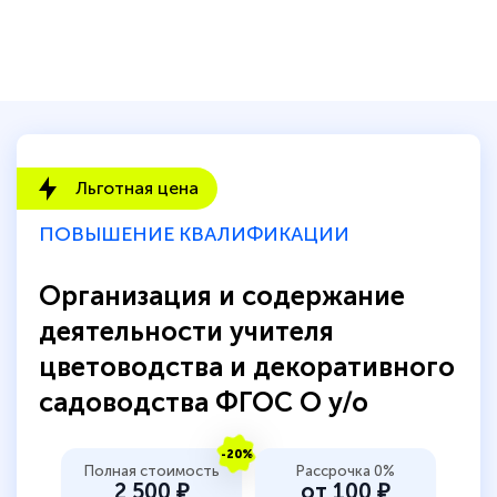
быстро ответили, разъяснили все детали.
Обучение понравилось: огромное
количество тематической литературы,
пособий и учебников доступно на время
прохождения курса, удобная система
аттестации, проблем не возникло ни на
Льготная цена
каком этапе…
ПОВЫШЕНИЕ КВАЛИФИКАЦИИ
Организация и содержание
деятельности учителя
цветоводства и декоративного
садоводства ФГОС О у/о
-20%
Полная стоимость
Рассрочка 0%
2 500 ₽
от 100 ₽