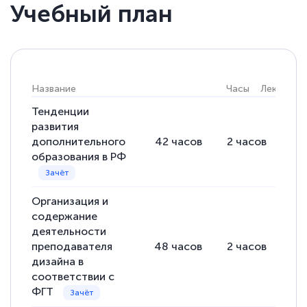
Учебный план
Елена Кравченко
Знаток города 5 уровня
18 марта 2026
Название
Часы
Лекции
Выражаю благодарность за курс
повышения квалификации "Эксперт ЕГЭ по
Тенденции
развития
русскому языку и литературе". Много
дополнительного
42
часов
2
часов
40
полезных материалов помогли
образования в РФ
подготовиться к тестированию. Это
книги, методические рекомендации,
Организация и
статьи. Времени на подготовку
содержание
достаточно. Курс помогает пройти
деятельности
аттестацию в школе. Спасибо!
преподавателя
48
часов
2
часов
46
дизайна в
соответствии с
ФГТ