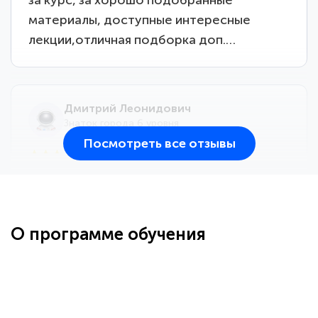
материалы, доступные интересные
лекции,отличная подборка доп.…
Дмитрий Леонидович
Знаток города 6 уровня
Посмотреть все отзывы
25 марта 2026
Здравствуйте, прошёл курс
переподготовки тренер-преподаватель
по всестилевому каратэ. Понравилось
О программе обучения
большое количество методических
работ для обучения и подготовки для
...
сдачи итоговой аттестации. Спасибо