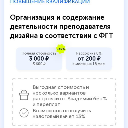
ПОВЫШЕНИЕ КВАЛИФИКАЦИИ
пособий и учебников доступно на время
прохождения курса, удобная система
Организация и содержание
аттестации, проблем не возникло ни на
деятельности преподавателя
каком этапе…
дизайна в соответствии с ФГТ
-20%
Полная стоимость
Рассрочка 0%
3 000 ₽
от 200 ₽
3 600 ₽
в месяц на 18 мес.
Выгодная стоимость и
несколько вариантов
рассрочки от Академии без %
и переплат
Возможность получить
налоговый вычет 13%