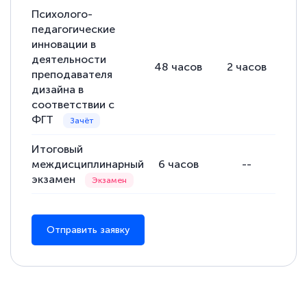
Евгения Коротких
Психолого-
Знаток города 2 уровня
педагогические
инновации в
12 марта 2026
деятельности
48
часов
2
часов
46
Спасибо большое Академии! Грамотное,
преподавателя
дизайна в
вежливое сопровождение! Всё чётко и
соответствии с
понятно! Проходила повышение
ФГТ
квалификации. Ещё раз - СПАСИБО!
Итоговый
междисциплинарный
6
часов
--
экзамен
Елена Петрикс
Знаток города 5 уровня
Отправить заявку
11 марта 2026
Всем добрый день! Я прошла курс
повышени каалификации по
специальности «Тренер-преподаватель