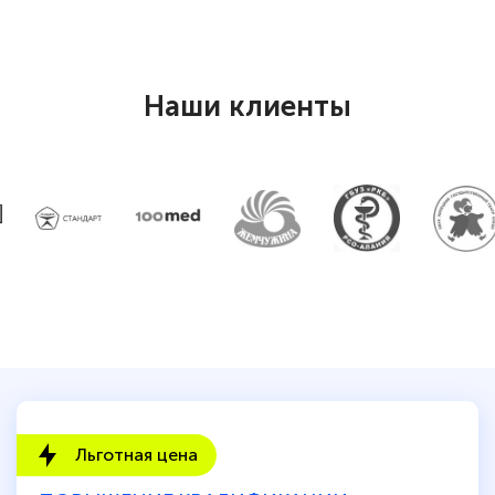
по тяжелой атлетике»! Хочется
подчеркуть, что при обращении
оперативно связались со мной
Наши клиенты
специалисты, ответили на все
интересующие вопросы и в течении
двух…
Светлана К
Знаток города 7 уровня
10 марта 2026
Оставила заявку на обучение онлайн, мне
быстро ответили, разъяснили все детали.
Обучение понравилось: огромное
Льготная цена
количество тематической литературы,