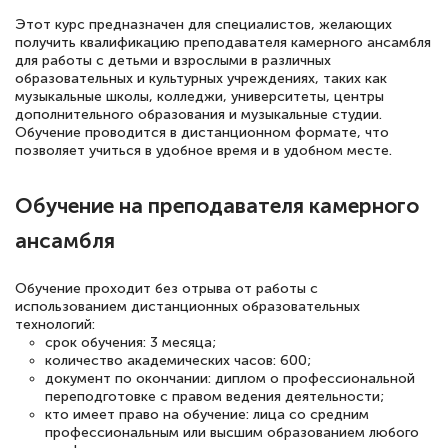
Этот курс предназначен для специалистов, желающих
получить квалификацию преподавателя камерного ансамбля
18 марта 2026
для работы с детьми и взрослыми в различных
Выражаю благодарность за курс
образовательных и культурных учреждениях, таких как
музыкальные школы, колледжи, университеты, центры
повышения квалификации "Эксперт ЕГЭ по
дополнительного образования и музыкальные студии.
русскому языку и литературе". Много
Обучение проводится в дистанционном формате, что
позволяет учиться в удобное время и в удобном месте.
полезных материалов помогли
подготовиться к тестированию. Это
Обучение на преподавателя камерного
книги, методические рекомендации,
ансамбля
статьи. Времени на подготовку
достаточно. Курс помогает пройти
Обучение проходит без отрыва от работы с
аттестацию в школе. Спасибо!
использованием дистанционных образовательных
технологий:
срок обучения: 3 месяца;
количество академических часов: 600;
документ по окончании: диплом о профессиональной
Евгения Коротких
переподготовке с правом ведения деятельности;
кто имеет право на обучение: лица со средним
Знаток города 2 уровня
профессиональным или высшим образованием любого