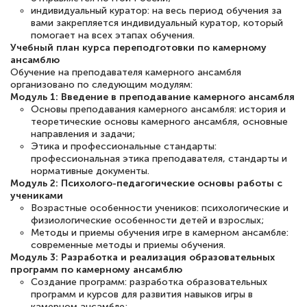
оперативно связались со мной
индивидуальный куратор: на весь период обучения за
вами закрепляется индивидуальный куратор, который
специалисты, ответили на все
помогает на всех этапах обучения.
Учебный план курса переподготовки по камерному
интересующие вопросы и в течении
ансамблю
двух…
Обучение на преподавателя камерного ансамбля
организовано по следующим модулям:
Модуль 1: Введение в преподавание камерного ансамбля
Основы преподавания камерного ансамбля: история и
теоретические основы камерного ансамбля, основные
направления и задачи;
Светлана К
Этика и профессиональные стандарты:
Знаток города 7 уровня
профессиональная этика преподавателя, стандарты и
нормативные документы.
10 марта 2026
Модуль 2: Психолого-педагогические основы работы с
учениками
Оставила заявку на обучение онлайн, мне
Возрастные особенности учеников: психологические и
быстро ответили, разъяснили все детали.
физиологические особенности детей и взрослых;
Методы и приемы обучения игре в камерном ансамбле:
Обучение понравилось: огромное
современные методы и приемы обучения.
Модуль 3: Разработка и реализация образовательных
количество тематической литературы,
программ по камерному ансамблю
пособий и учебников доступно на время
Создание программ: разработка образовательных
программ и курсов для развития навыков игры в
прохождения курса, удобная система
камерном ансамбле;