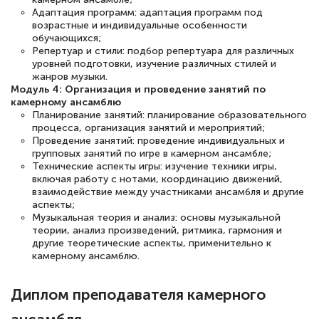
аттестации, проблем не возникло ни на
Адаптация программ: адаптация программ под
возрастные и индивидуальные особенности
каком этапе…
обучающихся;
Репертуар и стили: подбор репертуара для различных
уровней подготовки, изучение различных стилей и
жанров музыки.
Модуль 4: Организация и проведение занятий по
камерному ансамблю
Планирование занятий: планирование образовательного
процесса, организация занятий и мероприятий;
Проведение занятий: проведение индивидуальных и
групповых занятий по игре в камерном ансамбле;
Технические аспекты игры: изучение техники игры,
включая работу с нотами, координацию движений,
взаимодействие между участниками ансамбля и другие
аспекты;
Музыкальная теория и анализ: основы музыкальной
теории, анализ произведений, ритмика, гармония и
другие теоретические аспекты, применительно к
камерному ансамблю.
Диплом преподавателя камерного