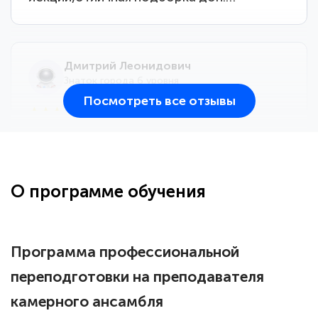
Дмитрий Леонидович
Знаток города 6 уровня
Посмотреть все отзывы
25 марта 2026
Здравствуйте, прошёл курс
переподготовки тренер-преподаватель
по всестилевому каратэ. Понравилось
О программе обучения
большое количество методических
работ для обучения и подготовки для
сдачи итоговой аттестации. Спасибо
Программа профессиональной
переподготовки на преподавателя
камерного ансамбля
Елена Кравченко
Знаток города 5 уровня