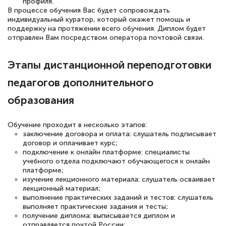
профиля.
12 марта 2026
В процессе обучения Вас будет сопровождать
индивидуальный куратор, который окажет помощь и
Спасибо большое Академии! Грамотное,
поддержку на протяжении всего обучения. Диплом будет
вежливое сопровождение! Всё чётко и
отправлен Вам посредством оператора почтовой связи.
понятно! Проходила повышение
Этапы дистанционной переподготовки
квалификации. Ещё раз - СПАСИБО!
педагогов дополнительного
образования
Елена Петрикс
Обучение проходит в несколько этапов:
Знаток города 5 уровня
заключение договора и оплата: слушатель подписывает
договор и оплачивает курс;
11 марта 2026
подключение к онлайн платформе: специалисты
учебного отдела подключают обучающегося к онлайн
Всем добрый день! Я прошла курс
платформе;
повышени каалификации по
изучение лекционного материала: слушатель осваивает
лекционный материал;
специальности «Тренер-преподаватель
выполнение практических заданий и тестов: слушатель
по тяжелой атлетике»! Хочется
выполняет практические задания и тесты;
получение диплома: выписывается диплом и
подчеркуть, что при обращении
отправляется почтой России;