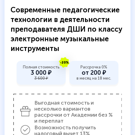
Обучение понравилось: огромное
Современные педагогические
количество тематической литературы,
технологии в деятельности
пособий и учебников доступно на время
преподавателя ДШИ по классу
прохождения курса, удобная система
электронные музыкальные
аттестации, проблем не возникло ни на
инструменты
каком этапе…
-20%
Полная стоимость
Рассрочка 0%
3 000 ₽
от 200 ₽
3 600 ₽
в месяц на 18 мес.
Выгодная стоимость и
несколько вариантов
рассрочки от Академии без %
и переплат
Возможность получить
налоговый вычет 13%