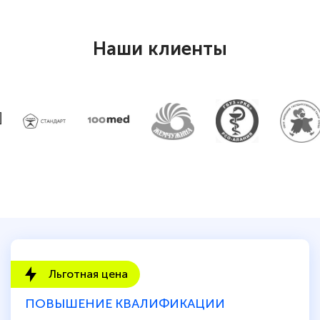
повышени каалификации по
специальности «Тренер-преподаватель
Наши клиенты
по тяжелой атлетике»! Хочется
подчеркуть, что при обращении
оперативно связались со мной
специалисты, ответили на все
интересующие вопросы и в течении
двух…
Светлана К
Знаток города 7 уровня
10 марта 2026
Льготная цена
Оставила заявку на обучение онлайн, мне
ПОВЫШЕНИЕ КВАЛИФИКАЦИИ
быстро ответили, разъяснили все детали.