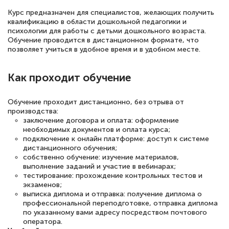
Курс предназначен для специалистов, желающих получить
квалификацию в области дошкольной педагогики и
18 марта 2026
психологии для работы с детьми дошкольного возраста.
Выражаю благодарность за курс
Обучение проводится в дистанционном формате, что
позволяет учиться в удобное время и в удобном месте.
повышения квалификации "Эксперт ЕГЭ по
русскому языку и литературе". Много
Как проходит обучение
полезных материалов помогли
подготовиться к тестированию. Это
Обучение проходит дистанционно, без отрыва от
книги, методические рекомендации,
производства:
заключение договора и оплата: оформление
статьи. Времени на подготовку
необходимых документов и оплата курса;
достаточно. Курс помогает пройти
подключение к онлайн платформе: доступ к системе
дистанционного обучения;
аттестацию в школе. Спасибо!
собственно обучение: изучение материалов,
выполнение заданий и участие в вебинарах;
тестирование: прохождение контрольных тестов и
экзаменов;
выписка диплома и отправка: получение диплома о
Евгения Коротких
профессиональной переподготовке, отправка диплома
по указанному вами адресу посредством почтового
Знаток города 2 уровня
оператора.