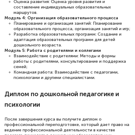
Оценка развития: Оценка уровня развития и
оперативно связались со мной
составление индивидуальных образовательных
маршрутов.
специалисты, ответили на все
Модуль 4: Организация образовательного процесса
интересующие вопросы и в течении
Планирование и организация занятий: Планирование
образовательного процесса, организация занятий и игр;
двух…
Разработка образовательных программ: Создание и
адаптация образовательных программ для детей
дошкольного возраста.
Модуль 5: Работа с родителями и коллегами
Взаимодействие с родителями: Методы и формы
Светлана К
работы с родителями, консультирование и поддержка
Знаток города 7 уровня
семей;
Командная работа: Взаимодействие с педагогами,
психологами и другими специалистами.
10 марта 2026
Оставила заявку на обучение онлайн, мне
Диплом по дошкольной педагогике и
быстро ответили, разъяснили все детали.
психологии
Обучение понравилось: огромное
количество тематической литературы,
После завершения курса вы получите диплом о
пособий и учебников доступно на время
профессиональной переподготовке, который дает право на
ведение профессиональной деятельности в качестве
прохождения курса, удобная система