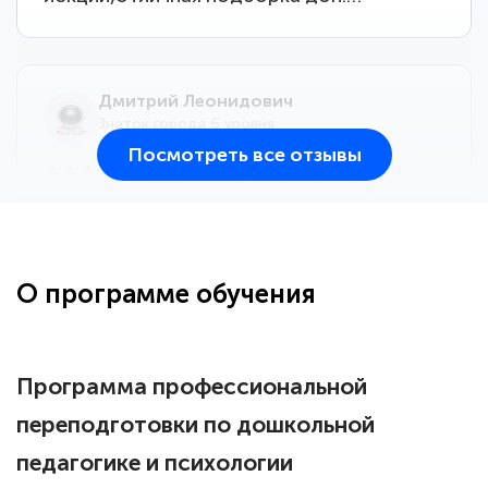
Дмитрий Леонидович
Знаток города 6 уровня
Посмотреть все отзывы
25 марта 2026
Здравствуйте, прошёл курс
переподготовки тренер-преподаватель
по всестилевому каратэ. Понравилось
О программе обучения
большое количество методических
работ для обучения и подготовки для
сдачи итоговой аттестации. Спасибо
Программа профессиональной
переподготовки по дошкольной
педагогике и психологии
Елена Кравченко
Знаток города 5 уровня