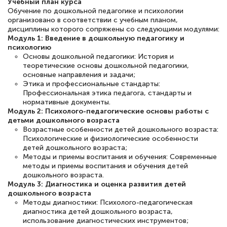
Учебный план курса
12 марта 2026
Обучение по дошкольной педагогике и психологии
организовано в соответствии с учебным планом,
Спасибо большое Академии! Грамотное,
дисциплины которого сопряжены со следующими модулями:
вежливое сопровождение! Всё чётко и
Модуль 1: Введение в дошкольную педагогику и
психологию
понятно! Проходила повышение
Основы дошкольной педагогики: История и
квалификации. Ещё раз - СПАСИБО!
теоретические основы дошкольной педагогики,
основные направления и задачи;
Этика и профессиональные стандарты:
Профессиональная этика педагога, стандарты и
нормативные документы.
Модуль 2: Психолого-педагогические основы работы с
Елена Петрикс
детьми дошкольного возраста
Знаток города 5 уровня
Возрастные особенности детей дошкольного возраста:
Психологические и физиологические особенности
детей дошкольного возраста;
11 марта 2026
Методы и приемы воспитания и обучения: Современные
Всем добрый день! Я прошла курс
методы и приемы воспитания и обучения детей
дошкольного возраста.
повышени каалификации по
Модуль 3: Диагностика и оценка развития детей
специальности «Тренер-преподаватель
дошкольного возраста
Методы диагностики: Психолого-педагогическая
по тяжелой атлетике»! Хочется
диагностика детей дошкольного возраста,
подчеркуть, что при обращении
использование диагностических инструментов;