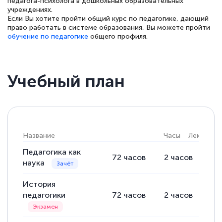
педагога-психолога в дошкольных образовательных
аттестации, проблем не возникло ни на
учреждениях.
Если Вы хотите пройти общий курс по педагогике, дающий
каком этапе…
право работать в системе образования, Вы можете пройти
обучение по педагогике
общего профиля.
Учебный план
Название
Часы
Лекции
Педагогика как
72
часов
2
часов
70
наука
История
педагогики
72
часов
2
часов
70