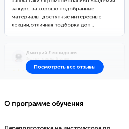
нашла таки,Огромное спасибо Академии
за курс, за хорошо подобранные
материалы, доступные интересные
лекции,отличная подборка доп.…
Дмитрий Леонидович
Знаток города 6 уровня
Посмотреть все отзывы
25 марта 2026
Здравствуйте, прошёл курс
переподготовки тренер-преподаватель
по всестилевому каратэ. Понравилось
О программе обучения
большое количество методических
работ для обучения и подготовки для
сдачи итоговой аттестации. Спасибо
Переподготовка на инструктора по