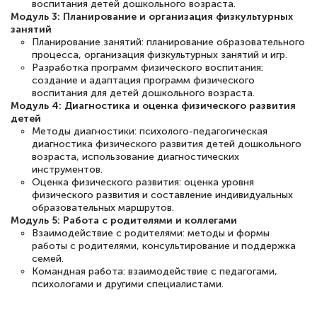
воспитания детей дошкольного возраста.
специальности «Тренер-преподаватель
Модуль 3: Планирование и организация физкультурных
занятий
по тяжелой атлетике»! Хочется
Планирование занятий: планирование образовательного
подчеркуть, что при обращении
процесса, организация физкультурных занятий и игр.
Разработка программ физического воспитания:
оперативно связались со мной
создание и адаптация программ физического
воспитания для детей дошкольного возраста.
специалисты, ответили на все
Модуль 4: Диагностика и оценка физического развития
интересующие вопросы и в течении
детей
Методы диагностики: психолого-педагогическая
двух…
диагностика физического развития детей дошкольного
возраста, использование диагностических
инструментов.
Оценка физического развития: оценка уровня
физического развития и составление индивидуальных
Светлана К
образовательных маршрутов.
Знаток города 7 уровня
Модуль 5: Работа с родителями и коллегами
Взаимодействие с родителями: методы и формы
работы с родителями, консультирование и поддержка
10 марта 2026
семей.
Оставила заявку на обучение онлайн, мне
Командная работа: взаимодействие с педагогами,
психологами и другими специалистами.
быстро ответили, разъяснили все детали.
Обучение понравилось: огромное