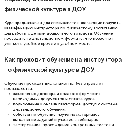
физической культуре в ДОУ
Елена Кравченко
Курс предназначен для специалистов, желающих получить
Знаток города 5 уровня
квалификацию инструктора по физическому воспитанию
для работы с детьми дошкольного возраста. Обучение
проводится в дистанционном формате, что позволяет
18 марта 2026
учиться в удобное время и в удобном месте.
Выражаю благодарность за курс
повышения квалификации "Эксперт ЕГЭ по
Как проходит обучение на инструктора
русскому языку и литературе". Много
по физической культуре в ДОУ
полезных материалов помогли
подготовиться к тестированию. Это
Обучение проходит дистанционно, без отрыва от
книги, методические рекомендации,
производства:
заключение договора и оплата: оформление
статьи. Времени на подготовку
необходимых документов и оплата курса.
достаточно. Курс помогает пройти
подключение к онлайн платформе: доступ к системе
дистанционного обучения.
аттестацию в школе. Спасибо!
собственно обучение: изучение материалов,
выполнение заданий и участие в вебинарах.
тестирование: прохождение контрольных тестов и