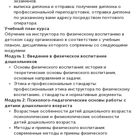
экзаменов.
выписка диплома и отправка: получение диплома о
Евгения Коротких
профессиональной переподготовке, отправка диплома
по указанному вами адресу посредством почтового
Знаток города 2 уровня
оператора.
Учебный план курса
12 марта 2026
Обучение на инструктора по физическому воспитанию в
детском саду организовано в соответствии с учебным
Спасибо большое Академии! Грамотное,
планом, дисциплины которого сопряжены со следующими
вежливое сопровождение! Всё чётко и
модулями:
Модуль 1: Введение в физическое воспитание
понятно! Проходила повышение
дошкольников
квалификации. Ещё раз - СПАСИБО!
Основы физического воспитания: история и
теоретические основы физического воспитания,
основные направления и задачи.
Этика и профессиональные стандарты:
профессиональная этика инструктора по физическому
воспитанию, стандарты и нормативные документы.
Елена Петрикс
Модуль 2: Психолого-педагогические основы работы с
Знаток города 5 уровня
детьми дошкольного возраста
Возрастные особенности детей дошкольного возраста:
психологические и физиологические особенности
11 марта 2026
детей дошкольного возраста.
Всем добрый день! Я прошла курс
Методы и приемы физического воспитания:
современные методы и приемы физического
повышени каалификации по