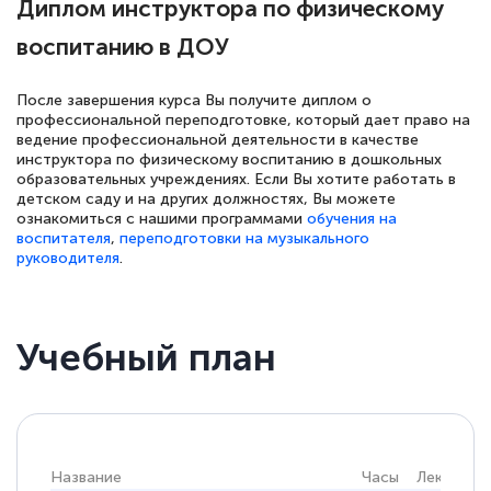
Диплом инструктора по физическому
количество тематической литературы,
воспитанию в ДОУ
пособий и учебников доступно на время
прохождения курса, удобная система
После завершения курса Вы получите диплом о
аттестации, проблем не возникло ни на
профессиональной переподготовке, который дает право на
ведение профессиональной деятельности в качестве
каком этапе…
инструктора по физическому воспитанию в дошкольных
образовательных учреждениях. Если Вы хотите работать в
детском саду и на других должностях, Вы можете
ознакомиться с нашими программами
обучения на
воспитателя
,
переподготовки на музыкального
руководителя
.
Учебный план
Название
Часы
Лекции