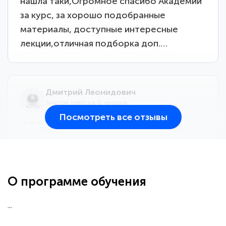
нашла таки,Огромное спасибо Академии
за курс, за хорошо подобранные
материалы, доступные интересные
лекции,отличная подборка доп.…
Дмитрий Леонидович
Знаток города 6 уровня
Посмотреть все отзывы
25 марта 2026
Здравствуйте, прошёл курс
переподготовки тренер-преподаватель
по всестилевому каратэ. Понравилось
О программе обучения
большое количество методических
работ для обучения и подготовки для
...
сдачи итоговой аттестации. Спасибо