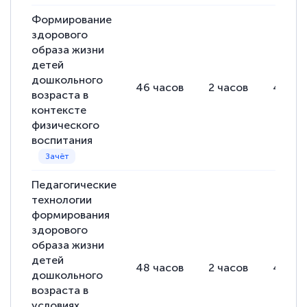
Формирование
Евгения Коротких
здорового
Знаток города 2 уровня
образа жизни
детей
12 марта 2026
дошкольного
46
часов
2
часов
44
ча
Спасибо большое Академии! Грамотное,
возраста в
контексте
вежливое сопровождение! Всё чётко и
физического
понятно! Проходила повышение
воспитания
квалификации. Ещё раз - СПАСИБО!
Педагогические
технологии
формирования
Елена Петрикс
здорового
Знаток города 5 уровня
образа жизни
детей
11 марта 2026
48
часов
2
часов
46
ча
дошкольного
Всем добрый день! Я прошла курс
возраста в
повышени каалификации по
условиях