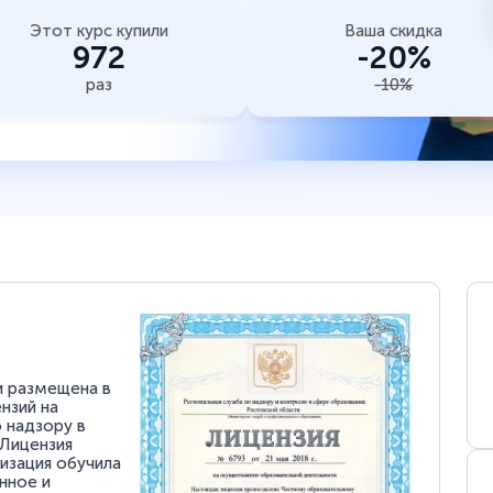
Этот курс купили
Ваша скидка
972
-20%
раз
-10%
и размещена в
нзий на
 надзору в
 Лицензия
низация обучила
нное и