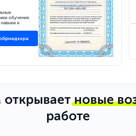
льные
ки обучения.
 навыки и
собрнадзора
 открывает
новые во
работе