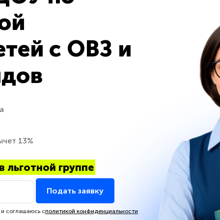
ой
тей с ОВЗ и
идов
а
ычет 13%
в льготной группе
Подать заявку
 и соглашаюсь с
политикой конфиденциальности