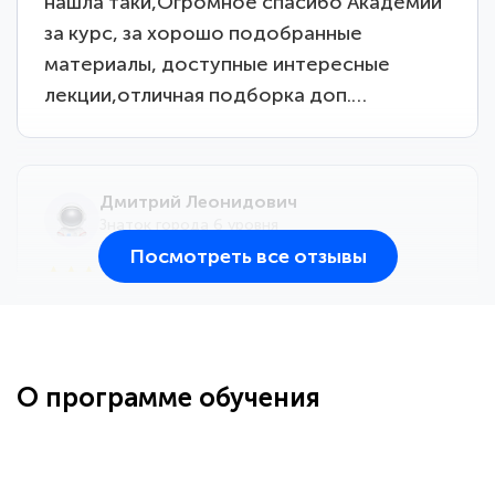
нашла таки,Огромное спасибо Академии
за курс, за хорошо подобранные
материалы, доступные интересные
лекции,отличная подборка доп.…
Дмитрий Леонидович
Знаток города 6 уровня
Посмотреть все отзывы
25 марта 2026
Здравствуйте, прошёл курс
переподготовки тренер-преподаватель
по всестилевому каратэ. Понравилось
О программе обучения
большое количество методических
работ для обучения и подготовки для
...
сдачи итоговой аттестации. Спасибо