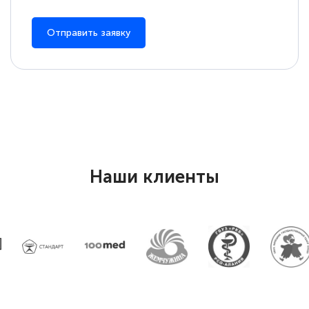
специальности «Тренер-преподаватель
Отправить заявку
по тяжелой атлетике»! Хочется
подчеркуть, что при обращении
оперативно связались со мной
специалисты, ответили на все
интересующие вопросы и в течении
двух…
Наши клиенты
Светлана К
Знаток города 7 уровня
10 марта 2026
Оставила заявку на обучение онлайн, мне
быстро ответили, разъяснили все детали.
Обучение понравилось: огромное