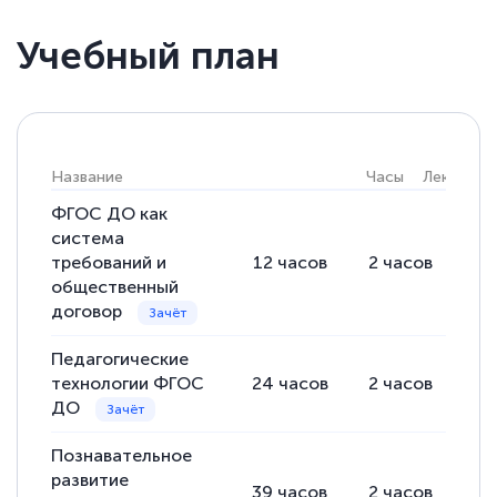
Учебный план
Елена Кравченко
Знаток города 5 уровня
18 марта 2026
Название
Часы
Лекции
Выражаю благодарность за курс
повышения квалификации "Эксперт ЕГЭ по
ФГОС ДО как
система
русскому языку и литературе". Много
требований и
12
часов
2
часов
10
полезных материалов помогли
общественный
подготовиться к тестированию. Это
договор
книги, методические рекомендации,
Педагогические
статьи. Времени на подготовку
технологии ФГОС
24
часов
2
часов
22
достаточно. Курс помогает пройти
ДО
аттестацию в школе. Спасибо!
Познавательное
развитие
39
часов
2
часов
37