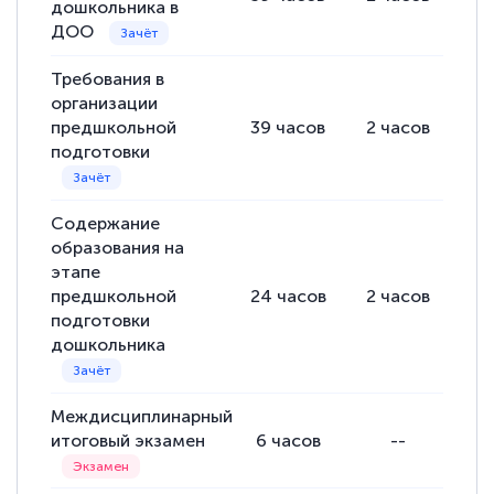
дошкольника в
ДОО
Евгения Коротких
Знаток города 2 уровня
Требования в
организации
12 марта 2026
предшкольной
39
часов
2
часов
37
Спасибо большое Академии! Грамотное,
подготовки
вежливое сопровождение! Всё чётко и
понятно! Проходила повышение
Содержание
квалификации. Ещё раз - СПАСИБО!
образования на
этапе
предшкольной
24
часов
2
часов
22
подготовки
дошкольника
Елена Петрикс
Знаток города 5 уровня
Междисциплинарный
11 марта 2026
итоговый экзамен
6
часов
--
Всем добрый день! Я прошла курс
повышени каалификации по