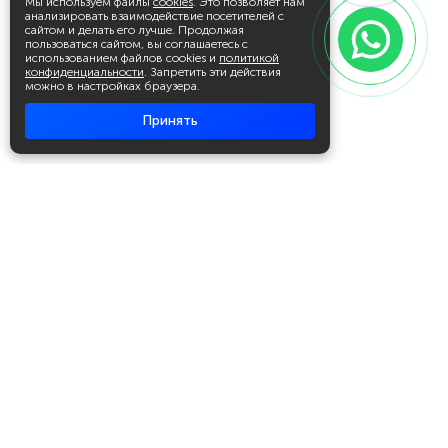
Мы используем файлы
cookies
. Это позволяет нам
анализировать взаимодействие посетителей с
сайтом и делать его лучше. Продолжая
пользоваться сайтом, вы соглашаетесь с
использованием файлов cookies и
политикой
конфиденциальности
. Запретить эти действия
можно в настройках браузера.
Принять
Академия повышения квалификации
и профессиональной
переподготовки
Написать в WhatsApp
+7 951 499 19 99