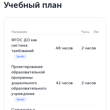
Учебный план
Елена Кравченко
Знаток города 5 уровня
18 марта 2026
Название
Часы
Лекции
Выражаю благодарность за курс
повышения квалификации "Эксперт ЕГЭ по
ФГОС ДО как
система
русскому языку и литературе". Много
48
часов
2
часов
46
требований
полезных материалов помогли
подготовиться к тестированию. Это
Проектирование
книги, методические рекомендации,
образовательной
статьи. Времени на подготовку
программы
достаточно. Курс помогает пройти
дошкольного
42
часов
2
часов
40
аттестацию в школе. Спасибо!
образовательного
учреждения
Структура и