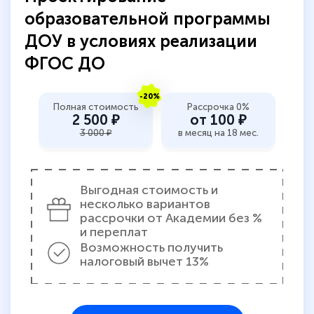
пособий и учебников доступно на время
образовательной программы
прохождения курса, удобная система
ДОУ в условиях реализации
аттестации, проблем не возникло ни на
ФГОС ДО
каком этапе…
-20%
Полная стоимость
Рассрочка 0%
2 500 ₽
от 100 ₽
3 000 ₽
в месяц на 18 мес.
Выгодная стоимость и
несколько вариантов
рассрочки от Академии без %
и переплат
Возможность получить
налоговый вычет 13%