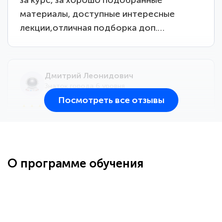
материалы, доступные интересные
лекции,отличная подборка доп.…
Дмитрий Леонидович
Знаток города 6 уровня
Посмотреть все отзывы
25 марта 2026
Здравствуйте, прошёл курс
переподготовки тренер-преподаватель
по всестилевому каратэ. Понравилось
О программе обучения
большое количество методических
работ для обучения и подготовки для
...
сдачи итоговой аттестации. Спасибо