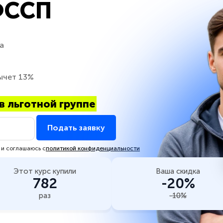
ФССП
а
ычет 13%
в льготной группе
Подать заявку
 и соглашаюсь с
политикой конфиденциальности
Этот курс купили
Ваша скидка
782
-20%
раз
-10%