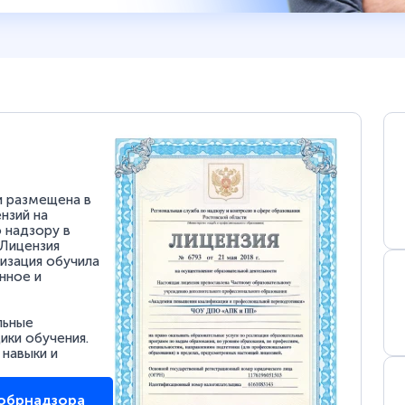
и размещена в
нзий на
 надзору в
 Лицензия
низация обучила
нное и
льные
ки обучения.
 навыки и
собрнадзора