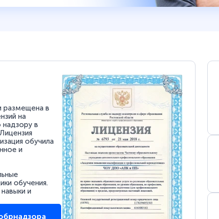
и размещена в
нзий на
 надзору в
 Лицензия
низация обучила
нное и
льные
ки обучения.
 навыки и
собрнадзора