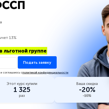
ФССП
а
ычет 13%
в льготной группе
Подать заявку
 и соглашаюсь с
политикой конфиденциальности
Этот курс купили
Ваша скидка
1 325
-20%
раз
-10%