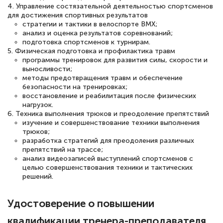
4. Управление состязательной деятельностью спортсменов
для достижения спортивных результатов
стратегии и тактики в велоспорте BMX;
анализ и оценка результатов соревнований;
Светлана К
подготовка спортсменов к турнирам.
Знаток города 7 уровня
5. Физическая подготовка и профилактика травм
программы тренировок для развития силы, скорости и
10 марта 2026
выносливости;
методы предотвращения травм и обеспечение
Оставила заявку на обучение онлайн, мне
безопасности на тренировках;
восстановление и реабилитация после физических
быстро ответили, разъяснили все детали.
нагрузок.
Обучение понравилось: огромное
6. Техника выполнения трюков и преодоление препятствий
изучение и совершенствование техники выполнения
количество тематической литературы,
трюков;
пособий и учебников доступно на время
разработка стратегий для преодоления различных
препятствий на трассе;
прохождения курса, удобная система
анализ видеозаписей выступлений спортсменов с
аттестации, проблем не возникло ни на
целью совершенствования техники и тактических
решений.
каком этапе…
Удостоверение о повышении
квалификации тренера-преподавателя