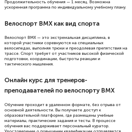
русскому языку и литературе". Много
Продолжительность обучения — 1 месяц. Возможна
ускоренная программа по индивидуальному учебному плану.
полезных материалов помогли
подготовиться к тестированию. Это
Велоспорт BMX как вид спорта
книги, методические рекомендации,
статьи. Времени на подготовку
Велоспорт BMX — это экстремальная дисциплина, в
достаточно. Курс помогает пройти
которой участники соревнуются на специальных
велосипедах, выполняя трюки и преодолевая препятствия на
аттестацию в школе. Спасибо!
трассе. Спорт требует от участников высокой физической
подготовки, координации, быстроты реакции и
тактического мышления.
Онлайн курс для тренеров-
Евгения Коротких
Знаток города 2 уровня
преподавателей по велоспорту BMX
12 марта 2026
Обучение проходит в удаленном формате, без отрыва от
Спасибо большое Академии! Грамотное,
основной деятельности. Вы получаете доступ к
образовательной платформе, где размещены учебные
вежливое сопровождение! Всё чётко и
материалы, практические задания и тесты. В процессе
понятно! Проходила повышение
обучения вас поддерживает персональный куратор.
Удостоверение о повышении квалификации отправляется