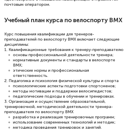
квалификации. Ещё раз - СПАСИБО!
почтовым оператором.
Учебный план курса по велоспорту BMX
Елена Петрикс
Курс повышения квалификации для тренеров-
Знаток города 5 уровня
преподавателей по велоспорту BMX включает следующие
дисциплины:
11 марта 2026
1. Квалификационные требования к тренеру-преподавателю
основы профессиональной деятельности тренера;
Всем добрый день! Я прошла курс
нормативные документы и стандарты в велоспорте
повышени каалификации по
BMX;
этические нормы и профессиональная
специальности «Тренер-преподаватель
ответственность.
2. Педагогика и психология физической культуры и спорта
по тяжелой атлетике»! Хочется
психологические аспекты подготовки спортсменов;
подчеркуть, что при обращении
методы мотивации и поддержки велосипедистов;
педагогические подходы в обучении и тренировках.
оперативно связались со мной
3. Организация и осуществление образовательной,
специалисты, ответили на все
тренировочной, методической деятельности тренера-
преподавателя по велоспорту BMX
интересующие вопросы и в течении
разработка и реализация тренировочных программ;
двух…
использование современных технологий и методик;
методика проведения тренировок и занятий.