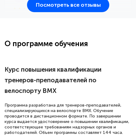
Посмотреть все отзывы
25 марта 2026
Здравствуйте, прошёл курс
переподготовки тренер-преподаватель
по всестилевому каратэ. Понравилось
О программе обучения
большое количество методических
работ для обучения и подготовки для
сдачи итоговой аттестации. Спасибо
Курс повышения квалификации
тренеров-преподавателей по
велоспорту BMX
Елена Кравченко
Знаток города 5 уровня
Программа разработана для тренеров-преподавателей,
специализирующихся на велоспорте BMX. Обучение
18 марта 2026
проводится в дистанционном формате. По завершении
Выражаю благодарность за курс
курса выдается удостоверение о повышении квалификации,
соответствующее требованиям надзорных органов и
повышения квалификации "Эксперт ЕГЭ по
работодателей. Объем программы составляет 144 часа.