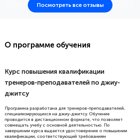
Посмотреть все отзывы
25 марта 2026
Здравствуйте, прошёл курс
переподготовки тренер-преподаватель
по всестилевому каратэ. Понравилось
О программе обучения
большое количество методических
работ для обучения и подготовки для
сдачи итоговой аттестации. Спасибо
Курс повышения квалификации
тренеров-преподавателей по джиу-
джитсу
Елена Кравченко
Знаток города 5 уровня
Программа разработана для тренеров-преподавателей,
специализирующихся на джиу-джитсу. Обучение
18 марта 2026
проводится в дистанционном формате, что позволяет
Выражаю благодарность за курс
совмещать учебу с основной деятельностью. По
завершении курса выдается удостоверение о повышении
повышения квалификации "Эксперт ЕГЭ по
квалификации, соответствующий требованиям