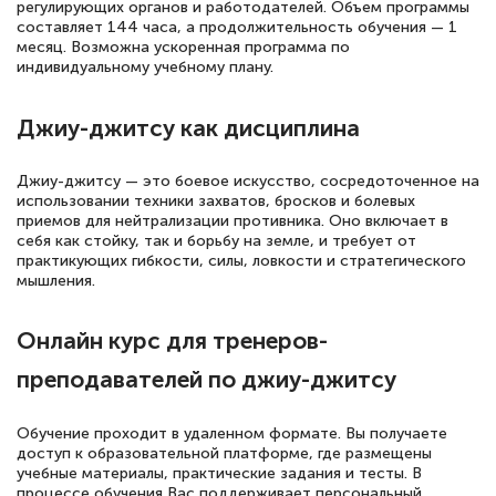
русскому языку и литературе". Много
регулирующих органов и работодателей. Объем программы
составляет 144 часа, а продолжительность обучения — 1
полезных материалов помогли
месяц. Возможна ускоренная программа по
подготовиться к тестированию. Это
индивидуальному учебному плану.
книги, методические рекомендации,
Джиу-джитсу как дисциплина
статьи. Времени на подготовку
достаточно. Курс помогает пройти
Джиу-джитсу — это боевое искусство, сосредоточенное на
аттестацию в школе. Спасибо!
использовании техники захватов, бросков и болевых
приемов для нейтрализации противника. Оно включает в
себя как стойку, так и борьбу на земле, и требует от
практикующих гибкости, силы, ловкости и стратегического
мышления.
Евгения Коротких
Знаток города 2 уровня
Онлайн курс для тренеров-
12 марта 2026
преподавателей по джиу-джитсу
Спасибо большое Академии! Грамотное,
Обучение проходит в удаленном формате. Вы получаете
вежливое сопровождение! Всё чётко и
доступ к образовательной платформе, где размещены
понятно! Проходила повышение
учебные материалы, практические задания и тесты. В
процессе обучения Вас поддерживает персональный