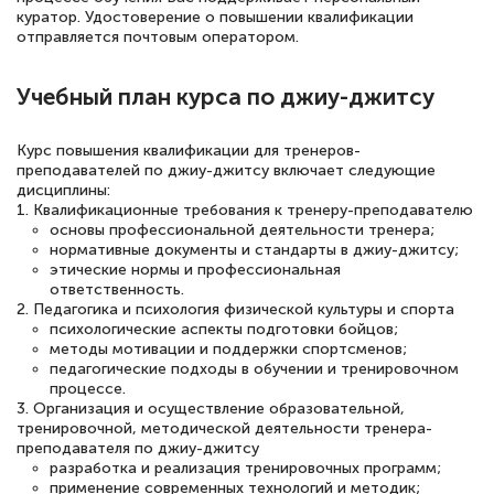
квалификации. Ещё раз - СПАСИБО!
куратор. Удостоверение о повышении квалификации
отправляется почтовым оператором.
Учебный план курса по джиу-джитсу
Елена Петрикс
Знаток города 5 уровня
Курс повышения квалификации для тренеров-
преподавателей по джиу-джитсу включает следующие
11 марта 2026
дисциплины:
1. Квалификационные требования к тренеру-преподавателю
Всем добрый день! Я прошла курс
основы профессиональной деятельности тренера;
повышени каалификации по
нормативные документы и стандарты в джиу-джитсу;
этические нормы и профессиональная
специальности «Тренер-преподаватель
ответственность.
2. Педагогика и психология физической культуры и спорта
по тяжелой атлетике»! Хочется
психологические аспекты подготовки бойцов;
подчеркуть, что при обращении
методы мотивации и поддержки спортсменов;
педагогические подходы в обучении и тренировочном
оперативно связались со мной
процессе.
специалисты, ответили на все
3. Организация и осуществление образовательной,
тренировочной, методической деятельности тренера-
интересующие вопросы и в течении
преподавателя по джиу-джитсу
двух…
разработка и реализация тренировочных программ;
применение современных технологий и методик;