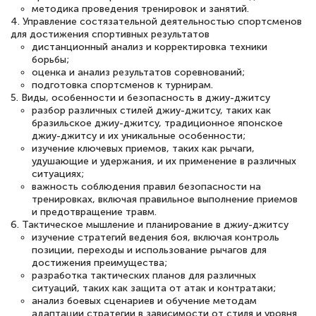
методика проведения тренировок и занятий.
4. Управление состязательной деятельностью спортсменов
для достижения спортивных результатов
дистанционный анализ и корректировка техники
Светлана К
борьбы;
Знаток города 7 уровня
оценка и анализ результатов соревнований;
подготовка спортсменов к турнирам.
10 марта 2026
5. Виды, особенности и безопасность в джиу-джитсу
разбор различных стилей джиу-джитсу, таких как
Оставила заявку на обучение онлайн, мне
бразильское джиу-джитсу, традиционное японское
джиу-джитсу и их уникальные особенности;
быстро ответили, разъяснили все детали.
изучение ключевых приемов, таких как рычаги,
Обучение понравилось: огромное
удушающие и удержания, и их применение в различных
ситуациях;
количество тематической литературы,
важность соблюдения правил безопасности на
пособий и учебников доступно на время
тренировках, включая правильное выполнение приемов
и предотвращение травм.
прохождения курса, удобная система
6. Тактическое мышление и планирование в джиу-джитсу
аттестации, проблем не возникло ни на
изучение стратегий ведения боя, включая контроль
позиции, переходы и использование рычагов для
каком этапе…
достижения преимущества;
разработка тактических планов для различных
ситуаций, таких как защита от атак и контратаки;
анализ боевых сценариев и обучение методам
адаптации стратегии в зависимости от стиля и уровня