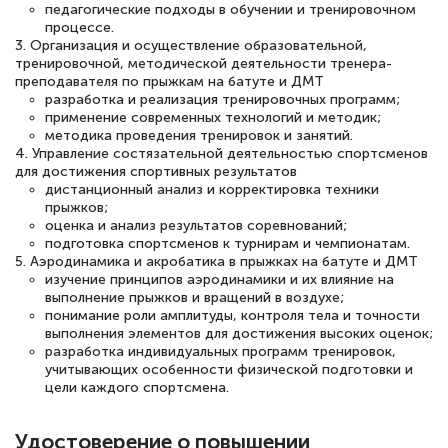
педагогические подходы в обучении и тренировочном
процессе.
3. Организация и осуществление образовательной,
тренировочной, методической деятельности тренера-
Светлана К
преподавателя по прыжкам на батуте и ДМТ
Знаток города 7 уровня
разработка и реализация тренировочных программ;
применение современных технологий и методик;
методика проведения тренировок и занятий.
10 марта 2026
4. Управление состязательной деятельностью спортсменов
Оставила заявку на обучение онлайн, мне
для достижения спортивных результатов
дистанционный анализ и корректировка техники
быстро ответили, разъяснили все детали.
прыжков;
Обучение понравилось: огромное
оценка и анализ результатов соревнований;
подготовка спортсменов к турнирам и чемпионатам.
количество тематической литературы,
5. Аэродинамика и акробатика в прыжках на батуте и ДМТ
пособий и учебников доступно на время
изучение принципов аэродинамики и их влияние на
выполнение прыжков и вращений в воздухе;
прохождения курса, удобная система
понимание роли амплитуды, контроля тела и точности
выполнения элементов для достижения высоких оценок;
аттестации, проблем не возникло ни на
разработка индивидуальных программ тренировок,
каком этапе…
учитывающих особенности физической подготовки и
цели каждого спортсмена.
Удостоверение о повышении