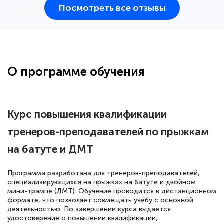
Посмотреть все отзывы
25 марта 2026
Здравствуйте, прошёл курс
переподготовки тренер-преподаватель
по всестилевому каратэ. Понравилось
О программе обучения
большое количество методических
работ для обучения и подготовки для
сдачи итоговой аттестации. Спасибо
Курс повышения квалификации
тренеров-преподавателей по прыжкам
на батуте и ДМТ
Елена Кравченко
Знаток города 5 уровня
Программа разработана для тренеров-преподавателей,
специализирующихся на прыжках на батуте и двойном
18 марта 2026
мини-трампе (ДМТ). Обучение проводится в дистанционном
Выражаю благодарность за курс
формате, что позволяет совмещать учебу с основной
деятельностью. По завершении курса выдается
повышения квалификации "Эксперт ЕГЭ по
удостоверение о повышении квалификации,