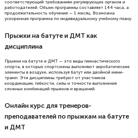
русскому языку и литературе". Много
соответствующий требованиям регулирующих органов и
работодателей. Объем программы составляет 144 часа, а
полезных материалов помогли
продолжительность обучения — 1 месяц. Возможна
подготовиться к тестированию. Это
ускоренная программа по индивидуальному учебному плану.
книги, методические рекомендации,
Прыжки на батуте и ДМТ как
статьи. Времени на подготовку
достаточно. Курс помогает пройти
дисциплина
аттестацию в школе. Спасибо!
Прыжки на батуте и ДМТ — это виды гимнастического
спорта, в которых спортсмены выполняют акробатические
элементы в воздухе, используя батут или двойной мини-
трамп. Эти дисциплины требуют от участников
Евгения Коротких
координации, гибкости, силы и точности выполнения
сложных комбинаций прыжков и вращений.
Знаток города 2 уровня
12 марта 2026
Онлайн курс для тренеров-
Спасибо большое Академии! Грамотное,
преподавателей по прыжкам на батуте
вежливое сопровождение! Всё чётко и
и ДМТ
понятно! Проходила повышение