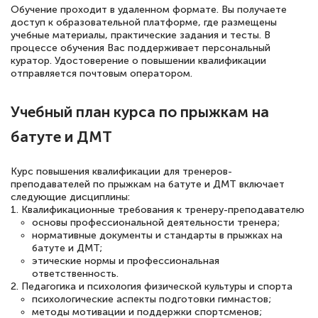
квалификации. Ещё раз - СПАСИБО!
Обучение проходит в удаленном формате. Вы получаете
доступ к образовательной платформе, где размещены
учебные материалы, практические задания и тесты. В
процессе обучения Вас поддерживает персональный
куратор. Удостоверение о повышении квалификации
Елена Петрикс
отправляется почтовым оператором.
Знаток города 5 уровня
Учебный план курса по прыжкам на
11 марта 2026
батуте и ДМТ
Всем добрый день! Я прошла курс
повышени каалификации по
Курс повышения квалификации для тренеров-
специальности «Тренер-преподаватель
преподавателей по прыжкам на батуте и ДМТ включает
следующие дисциплины:
по тяжелой атлетике»! Хочется
1. Квалификационные требования к тренеру-преподавателю
подчеркуть, что при обращении
основы профессиональной деятельности тренера;
нормативные документы и стандарты в прыжках на
оперативно связались со мной
батуте и ДМТ;
специалисты, ответили на все
этические нормы и профессиональная
ответственность.
интересующие вопросы и в течении
2. Педагогика и психология физической культуры и спорта
двух…
психологические аспекты подготовки гимнастов;
методы мотивации и поддержки спортсменов;