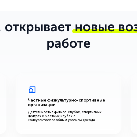
 открывает
новые во
работе
Частные физкультурно-спортивные
организации
Деятельность в фитнес-клубах, спортивных
центрах и частных клубах с
конкурентоспособным уровнем дохода