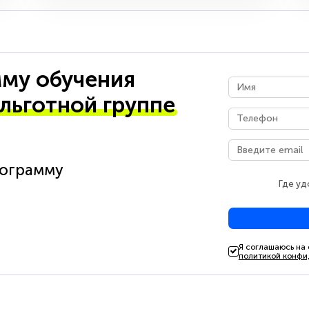
му обучения
 льготной группе
рограмму
Где уд
Я соглашаюсь на
политикой конфи