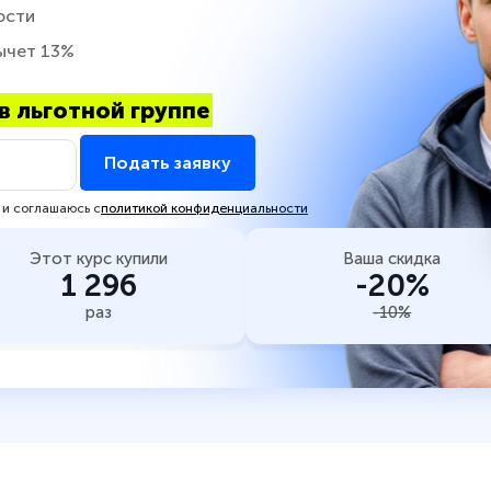
ости
ычет 13%
в льготной группе
Подать заявку
 и соглашаюсь с
политикой конфиденциальности
Этот курс купили
Ваша скидка
1 296
-20%
раз
-10%