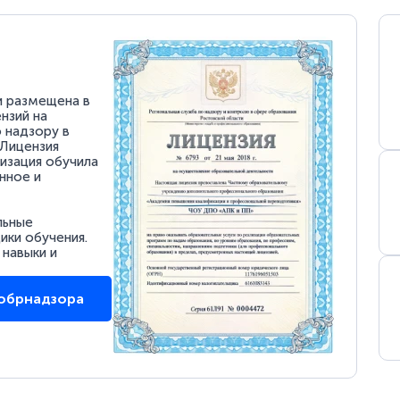
и размещена в
нзий на
 надзору в
 Лицензия
низация обучила
нное и
льные
ки обучения.
 навыки и
собрнадзора