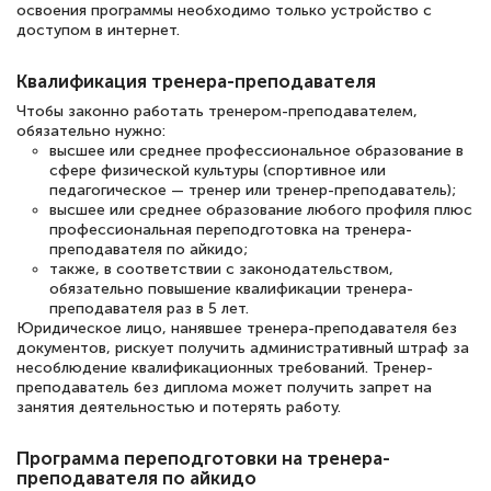
освоения программы необходимо только устройство с
доступом в интернет.
Елена Петрикс
Квалификация тренера-преподавателя
Знаток города 5 уровня
Чтобы законно работать тренером-преподавателем,
обязательно нужно:
11 марта 2026
высшее или среднее профессиональное образование в
сфере физической культуры (спортивное или
Всем добрый день! Я прошла курс
педагогическое — тренер или тренер-преподаватель);
высшее или среднее образование любого профиля плюс
повышени каалификации по
профессиональная переподготовка на тренера-
специальности «Тренер-преподаватель
преподавателя по айкидо;
также, в соответствии с законодательством,
по тяжелой атлетике»! Хочется
обязательно повышение квалификации тренера-
подчеркуть, что при обращении
преподавателя раз в 5 лет.
Юридическое лицо, нанявшее тренера-преподавателя без
оперативно связались со мной
документов, рискует получить административный штраф за
специалисты, ответили на все
несоблюдение квалификационных требований. Тренер-
преподаватель без диплома может получить запрет на
интересующие вопросы и в течении
занятия деятельностью и потерять работу.
двух…
Программа переподготовки на тренера-
преподавателя по айкидо