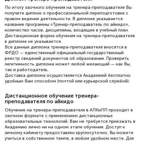
полезных материалов помогли
По итогу заочного обучения на тренера-преподавателя Вы
подготовиться к тестированию. Это
получите диплом о профессиональной переподготовке с
книги, методические рекомендации,
правом ведения деятельности. В дипломе указывается
название программы «Тренер-преподаватель по айкидо»,
статьи. Времени на подготовку
количество часов, дисциплины, входящие в учебный план.
Дистанционная форма обучения на тренера-преподавателя
достаточно. Курс помогает пройти
в дипломе не указывается.
аттестацию в школе. Спасибо!
Все данные диплома тренера-преподавателя вносятся в
ФРДО — единственный официальный государственный
реестр сведений документов об образовании. Проверить
легитимность диплома может любой желающий — как Вы,
так и работодатель.
Доставка диплома осуществляется Академией бесплатно
Евгения Коротких
удобным Вам способом (почтой или курьерской службой).
Знаток города 2 уровня
Дистанционное обучение тренера-
12 марта 2026
преподавателя по айкидо
Спасибо большое Академии! Грамотное,
Обучение на тренера-преподавателя в АПКиПП проходит в
вежливое сопровождение! Всё чётко и
заочном формате с применением дистанционных
образовательных технологий. Вам не требуется приезжать в
понятно! Проходила повышение
Академию лично ни на одном этапе обучения. Доступ к
квалификации. Ещё раз - СПАСИБО!
личному кабинету предоставлен круглосуточно, Вы можете
учиться в собственном темпе, в любом удобном месте. Для