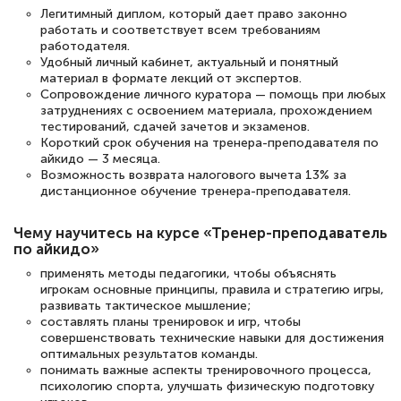
Легитимный диплом, который дает право законно
работать и соответствует всем требованиям
Светлана К
работодателя.
Знаток города 7 уровня
Удобный личный кабинет, актуальный и понятный
материал в формате лекций от экспертов.
Сопровождение личного куратора — помощь при любых
10 марта 2026
затруднениях с освоением материала, прохождением
Оставила заявку на обучение онлайн, мне
тестирований, сдачей зачетов и экзаменов.
Короткий срок обучения на тренера-преподавателя по
быстро ответили, разъяснили все детали.
айкидо — 3 месяца.
Обучение понравилось: огромное
Возможность возврата налогового вычета 13% за
дистанционное обучение тренера-преподавателя.
количество тематической литературы,
пособий и учебников доступно на время
Чему научитесь на курсе «Тренер-преподаватель
прохождения курса, удобная система
по айкидо»
аттестации, проблем не возникло ни на
применять методы педагогики, чтобы объяснять
игрокам основные принципы, правила и стратегию игры,
каком этапе…
развивать тактическое мышление;
составлять планы тренировок и игр, чтобы
совершенствовать технические навыки для достижения
оптимальных результатов команды.
понимать важные аспекты тренировочного процесса,
психологию спорта, улучшать физическую подготовку