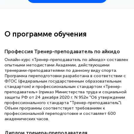
25 марта 2026
Здравствуйте, прошёл курс
переподготовки тренер-преподаватель
по всестилевому каратэ. Понравилось
О программе обучения
большое количество методических
работ для обучения и подготовки для
Профессия Тренер-преподаватель по айкидо
сдачи итоговой аттестации. Спасибо
Онлайн-курс «Тренер-преподаватель по айкидо» составлен
опытными методистами Академии, действующими
тренерами-преподавателями по данному виду спорта.
Программа переподготовки разработана в соответствии с
Елена Кравченко
ФГОС (федеральным государственным образовательным
стандартом) и профессиональным стандартом «Тренер-
Знаток города 5 уровня
преподаватель» (приказ Министерства труда и социальной
защиты РФ от 24 декабря 2020 г. N 952н "Об утверждении
18 марта 2026
профессионального стандарта "Тренер-преподаватель").
Объем программы соответствует требованиям к
Выражаю благодарность за курс
профессиональной переподготовке и составляет 600
повышения квалификации "Эксперт ЕГЭ по
академических часов.
русскому языку и литературе". Много
Диплом тренера-преподавателя