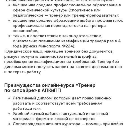
высшее или среднее профессиональное образование в
сфере физической культуры (спортивное или
Елена Петрикс
педагогическое — тренер или тренер-преподаватель);
Знаток города 5 уровня
высшее или среднее образование любого профиля плюс
профессиональная переподготовка на тренера
11 марта 2026
по капоэйре;
также, в соответствии с законодательством,
Всем добрый день! Я прошла курс
обязательно повышение квалификации тренера раз в 4
года (приказ Минспорта №224).
повышени каалификации по
Юридическое лицо, нанявшее тренера без документов,
специальности «Тренер-преподаватель
рискует получить административный штраф за
несоблюдение квалификационных требований. Тренер без
по тяжелой атлетике»! Хочется
диплома может получить запрет на занятия деятельностью
подчеркуть, что при обращении
и потерять работу.
оперативно связались со мной
Преимущества онлайн-курса «Тренер
специалисты, ответили на все
по капоэйре» в АПКиПП
интересующие вопросы и в течении
Легитимный диплом, который дает право законно
двух…
работать и соответствует всем требованиям
работодателя.
Удобный личный кабинет, актуальный и понятный
материал в формате лекций от экспертов.
Сопровождение личного куратора — помощь при любых