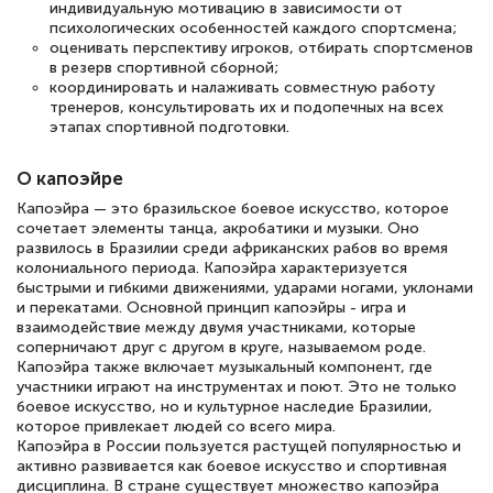
индивидуальную мотивацию в зависимости от
психологических особенностей каждого спортсмена;
оценивать перспективу игроков, отбирать спортсменов
в резерв спортивной сборной;
координировать и налаживать совместную работу
тренеров, консультировать их и подопечных на всех
этапах спортивной подготовки.
О капоэйре
Капоэйра — это бразильское боевое искусство, которое
сочетает элементы танца, акробатики и музыки. Оно
развилось в Бразилии среди африканских рабов во время
колониального периода. Капоэйра характеризуется
быстрыми и гибкими движениями, ударами ногами, уклонами
и перекатами. Основной принцип капоэйры - игра и
взаимодействие между двумя участниками, которые
соперничают друг с другом в круге, называемом роде.
Капоэйра также включает музыкальный компонент, где
участники играют на инструментах и поют. Это не только
боевое искусство, но и культурное наследие Бразилии,
которое привлекает людей со всего мира.
Капоэйра в России пользуется растущей популярностью и
активно развивается как боевое искусство и спортивная
дисциплина. В стране существует множество капоэйра