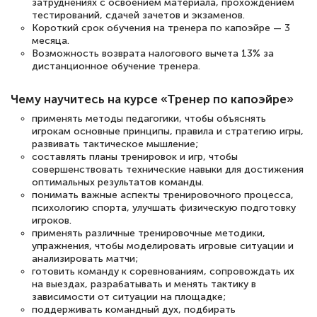
затруднениях с освоением материала, прохождением
Светлана К
тестирований, сдачей зачетов и экзаменов.
Знаток города 7 уровня
Короткий срок обучения на тренера по капоэйре — 3
месяца.
Возможность возврата налогового вычета 13% за
10 марта 2026
дистанционное обучение тренера.
Оставила заявку на обучение онлайн, мне
быстро ответили, разъяснили все детали.
Чему научитесь на курсе «Тренер по капоэйре»
Обучение понравилось: огромное
применять методы педагогики, чтобы объяснять
игрокам основные принципы, правила и стратегию игры,
количество тематической литературы,
развивать тактическое мышление;
пособий и учебников доступно на время
составлять планы тренировок и игр, чтобы
совершенствовать технические навыки для достижения
прохождения курса, удобная система
оптимальных результатов команды.
аттестации, проблем не возникло ни на
понимать важные аспекты тренировочного процесса,
психологию спорта, улучшать физическую подготовку
каком этапе…
игроков.
применять различные тренировочные методики,
упражнения, чтобы моделировать игровые ситуации и
анализировать матчи;
готовить команду к соревнованиям, сопровождать их
на выездах, разрабатывать и менять тактику в
зависимости от ситуации на площадке;
поддерживать командный дух, подбирать