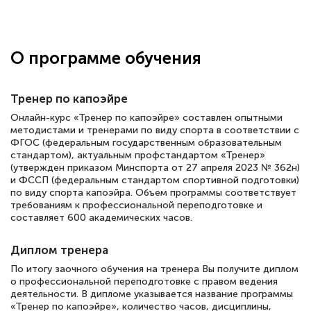
Здравствуйте, прошёл курс
переподготовки тренер-преподаватель
по всестилевому каратэ. Понравилось
О программе обучения
большое количество методических
работ для обучения и подготовки для
Тренер по капоэйре
сдачи итоговой аттестации. Спасибо
Онлайн-курс «Тренер по капоэйре» составлен опытными
методистами и тренерами по виду спорта в соответствии с
ФГОС (федеральным государственным образовательным
стандартом), актуальным профстандартом «Тренер»
Елена Кравченко
(утвержден приказом Минспорта от 27 апреля 2023 № 362н)
и ФССП (федеральным стандартом спортивной подготовки)
Знаток города 5 уровня
по виду спорта капоэйра. Объем программы соответствует
требованиям к профессиональной переподготовке и
18 марта 2026
составляет 600 академических часов.
Выражаю благодарность за курс
Диплом тренера
повышения квалификации "Эксперт ЕГЭ по
По итогу заочного обучения на тренера Вы получите диплом
русскому языку и литературе". Много
о профессиональной переподготовке с правом ведения
полезных материалов помогли
деятельности. В дипломе указывается название программы
«Тренер по капоэйре», количество часов, дисциплины,