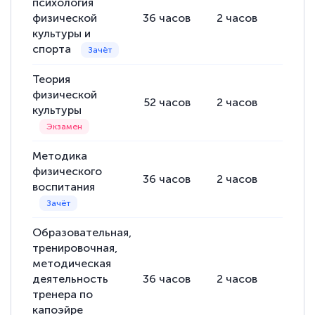
психология
физической
36
часов
2
часов
34
ча
культуры и
спорта
Теория
физической
52
часов
2
часов
50
ча
культуры
Методика
физического
36
часов
2
часов
34
ча
воспитания
Образовательная,
тренировочная,
методическая
деятельность
36
часов
2
часов
34
ча
тренера по
капоэйре