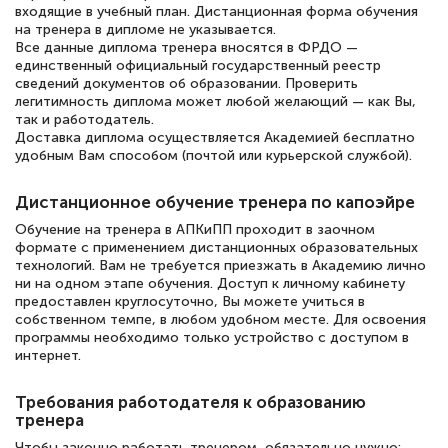
подготовиться к тестированию. Это
входящие в учебный план. Дистанционная форма обучения
книги, методические рекомендации,
на тренера в дипломе не указывается.
Все данные диплома тренера вносятся в ФРДО —
статьи. Времени на подготовку
единственный официальный государственный реестр
сведений документов об образовании. Проверить
достаточно. Курс помогает пройти
легитимность диплома может любой желающий — как Вы,
аттестацию в школе. Спасибо!
так и работодатель.
Доставка диплома осуществляется Академией бесплатно
удобным Вам способом (почтой или курьерской службой).
Дистанционное обучение тренера по капоэйре
Евгения Коротких
Обучение на тренера в АПКиПП проходит в заочном
Знаток города 2 уровня
формате с применением дистанционных образовательных
технологий. Вам не требуется приезжать в Академию лично
12 марта 2026
ни на одном этапе обучения. Доступ к личному кабинету
предоставлен круглосуточно, Вы можете учиться в
Спасибо большое Академии! Грамотное,
собственном темпе, в любом удобном месте. Для освоения
вежливое сопровождение! Всё чётко и
программы необходимо только устройство с доступом в
интернет.
понятно! Проходила повышение
квалификации. Ещё раз - СПАСИБО!
Требования работодателя к образованию
тренера
Чтобы законно работать тренером, обязательно нужно: