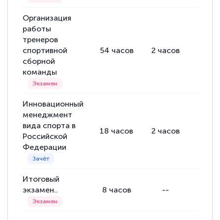
Организация
работы
тренеров
спортивной
54
часов
2
часов
52
ча
сборной
команды
Инновационный
менеджмент
вида спорта в
18
часов
2
часов
16
ча
Российской
Федерации
Итоговый
экзамен..
8
часов
--
--