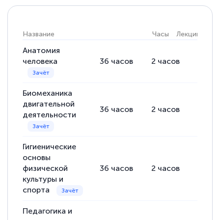
Название
Часы
Лекции
Пра
Анатомия
человека
36
часов
2
часов
34
ча
Биомеханика
двигательной
36
часов
2
часов
34
ча
деятельности
Гигиенические
основы
физической
36
часов
2
часов
34
ча
культуры и
спорта
Педагогика и