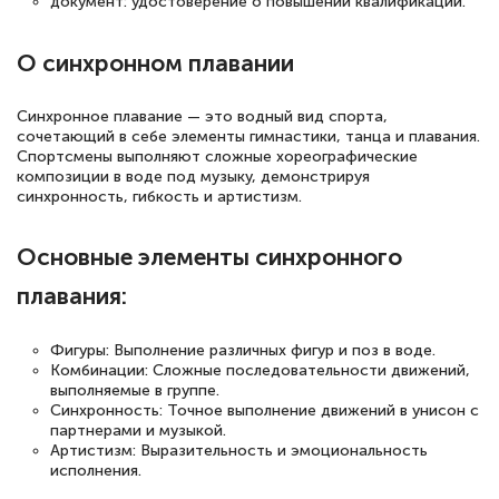
документ: удостоверение о повышении квалификации.
повышения квалификации "Эксперт ЕГЭ по
русскому языку и литературе". Много
О синхронном плавании
полезных материалов помогли
подготовиться к тестированию. Это
Синхронное плавание — это водный вид спорта,
книги, методические рекомендации,
сочетающий в себе элементы гимнастики, танца и плавания.
Спортсмены выполняют сложные хореографические
статьи. Времени на подготовку
композиции в воде под музыку, демонстрируя
достаточно. Курс помогает пройти
синхронность, гибкость и артистизм.
аттестацию в школе. Спасибо!
Основные элементы синхронного
плавания:
Евгения Коротких
Фигуры: Выполнение различных фигур и поз в воде.
Знаток города 2 уровня
Комбинации: Сложные последовательности движений,
выполняемые в группе.
12 марта 2026
Синхронность: Точное выполнение движений в унисон с
партнерами и музыкой.
Спасибо большое Академии! Грамотное,
Артистизм: Выразительность и эмоциональность
исполнения.
вежливое сопровождение! Всё чётко и