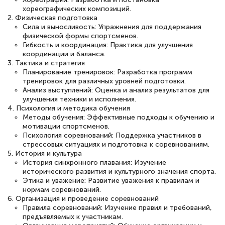
двух…
хореографических композиций.
2. Физическая подготовка
Сила и выносливость: Упражнения для поддержания
физической формы спортсменов.
Гибкость и координация: Практика для улучшения
Светлана К
координации и баланса.
Знаток города 7 уровня
3. Тактика и стратегия
Планирование тренировок: Разработка программ
тренировок для различных уровней подготовки.
10 марта 2026
Анализ выступлений: Оценка и анализ результатов для
Оставила заявку на обучение онлайн, мне
улучшения техники и исполнения.
4. Психология и методика обучения
быстро ответили, разъяснили все детали.
Методы обучения: Эффективные подходы к обучению и
мотивации спортсменов.
Обучение понравилось: огромное
Психология соревнований: Поддержка участников в
количество тематической литературы,
стрессовых ситуациях и подготовка к соревнованиям.
5. История и культура
пособий и учебников доступно на время
История синхронного плавания: Изучение
прохождения курса, удобная система
исторического развития и культурного значения спорта.
Этика и уважение: Развитие уважения к правилам и
аттестации, проблем не возникло ни на
нормам соревнований.
каком этапе…
6. Организация и проведение соревнований
Правила соревнований: Изучение правил и требований,
предъявляемых к участникам.