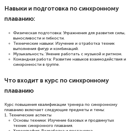
понятно! Проходила повышение
Навыки и подготовка по синхронному
квалификации. Ещё раз - СПАСИБО!
плаванию:
Физическая подготовка: Упражнения для развития силы,
выносливости и гибкости.
Елена Петрикс
Технические навыки: Изучение и отработка техник
Знаток города 5 уровня
выполнения фигур и комбинаций.
Музыкальность: Умение работать с музыкой и ритмом.
11 марта 2026
Командная работа: Развитие навыков взаимодействия и
синхронности в группе.
Всем добрый день! Я прошла курс
повышени каалификации по
Что входит в курс по синхронному
специальности «Тренер-преподаватель
плаванию
по тяжелой атлетике»! Хочется
подчеркуть, что при обращении
Курс повышения квалификации тренера по синхронному
оперативно связались со мной
плаванию включает следующие предметы и темы:
1. Технические аспекты
специалисты, ответили на все
Основы техники: Изучение базовых и продвинутых
интересующие вопросы и в течении
техник синхронного плавания.
Хореография: Разработка и постановка