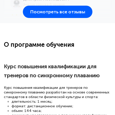
Знаток города 6 уровня
Посмотреть все отзывы
25 марта 2026
Здравствуйте, прошёл курс
переподготовки тренер-преподаватель
по всестилевому каратэ. Понравилось
О программе обучения
большое количество методических
работ для обучения и подготовки для
сдачи итоговой аттестации. Спасибо
Курс повышения квалификации для
тренеров по синхронному плаванию
Елена Кравченко
Курс повышения квалификации для тренеров по
Знаток города 5 уровня
синхронному плаванию разработан на основе современных
стандартов в области физической культуры и спорта:
длительность: 1 месяц;
18 марта 2026
формат: дистанционное обучение;
Выражаю благодарность за курс
объем: 144 часа;