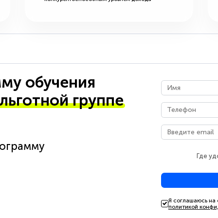
му обучения
 льготной группе
рограмму
Где уд
Я соглашаюсь на
политикой конфи