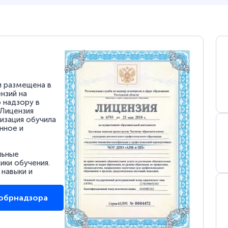
и размещена в
нзий на
 надзору в
 Лицензия
низация обучила
нное и
льные
ки обучения.
 навыки и
собрнадзора