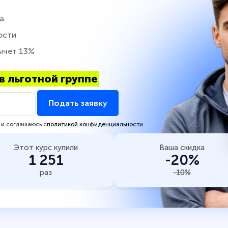
а
ости
ычет 13%
в льготной группе
Подать заявку
 и соглашаюсь с
политикой конфиденциальности
Этот курс купили
Ваша скидка
1 251
-20%
раз
-10%