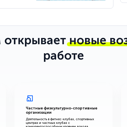
 открывает
новые во
работе
Частные физкультурно-спортивные
организации
Деятельность в фитнес-клубах, спортивных
центрах и частных клубах с
конкурентоспособным уровнем дохода