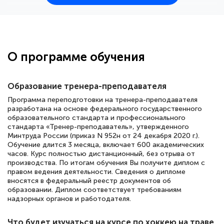
25 марта 2026
Здравствуйте, прошёл курс
переподготовки тренер-преподаватель
по всестилевому каратэ. Понравилось
О программе обучения
большое количество методических
работ для обучения и подготовки для
Образование тренера-преподавателя
сдачи итоговой аттестации. Спасибо
Программа переподготовки на тренера-преподавателя
разработана на основе федерального государственного
образовательного стандарта и профессионального
стандарта «Тренер-преподаватель», утвержденного
Елена Кравченко
Минтруда России (приказ N 952н от 24 декабря 2020 г.).
Обучение длится 3 месяца, включает 600 академических
Знаток города 5 уровня
часов. Курс полностью дистанционный, без отрыва от
производства. По итогам обучения Вы получите диплом с
18 марта 2026
правом ведения деятельности. Сведения о дипломе
вносятся в федеральный реестр документов об
Выражаю благодарность за курс
образовании. Диплом соответствует требованиям
повышения квалификации "Эксперт ЕГЭ по
надзорных органов и работодателя.
русскому языку и литературе". Много
Что будет изучаться на курсе по хоккею на траве