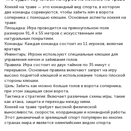
полезных материалов помогли
Хоккей на траве — это командный вид спорта, в котором
подготовиться к тестированию. Это
две команды соревнуются, чтобы забить мяч в ворота
книги, методические рекомендации,
соперника с помощью клюшек. Основные аспекты хоккея на
траве:
статьи. Времени на подготовку
Площадка: Игра проводится на прямоугольном поле
размером 91,4 x 55 метров с искусственным или
достаточно. Курс помогает пройти
натуральным покрытием.
аттестацию в школе. Спасибо!
Команды: Каждая команда состоит из 11 игроков, включая
вратаря.
Инвентарь: Игроки используют специальные клюшки для
управления мячом и забивания голов.
Правила: Игра состоит из двух таймов по 35 минут с
перерывом. Основные правила включают запрет на игру
Евгения Коротких
высоко поднятой клюшкой и использование только плоской
Знаток города 2 уровня
стороны клюшки.
Цель: Забить как можно больше голов в ворота соперника,
12 марта 2026
при этом защищая свои ворота.
Тактика и стратегия: Включает различные схемы игры, такие
Спасибо большое Академии! Грамотное,
как атака, защита и переходы между ними.
вежливое сопровождение! Всё чётко и
Хоккей на траве требует высокой физической
выносливости, скорости, координации и командной работы.
понятно! Проходила повышение
Этот динамичный и зрелищный спорт популярен во многих
странах мира и является олимпийским видом спорта.
квалификации. Ещё раз - СПАСИБО!