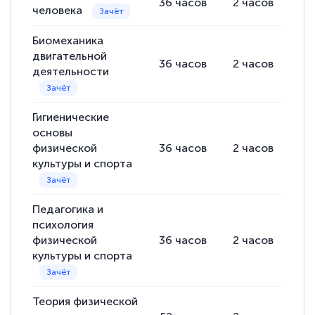
36
часов
2
часов
34
человека
Светлана К
Биомеханика
Знаток города 7 уровня
двигательной
36
часов
2
часов
34
деятельности
10 марта 2026
Оставила заявку на обучение онлайн, мне
быстро ответили, разъяснили все детали.
Гигиенические
основы
Обучение понравилось: огромное
физической
36
часов
2
часов
34
количество тематической литературы,
культуры и спорта
пособий и учебников доступно на время
прохождения курса, удобная система
Педагогика и
аттестации, проблем не возникло ни на
психология
каком этапе…
физической
36
часов
2
часов
34
культуры и спорта
Теория физической