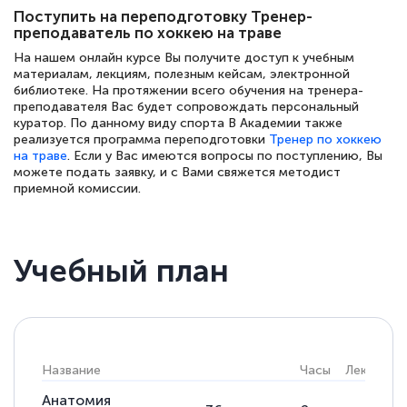
Поступить на переподготовку Тренер-
преподаватель по хоккею на траве
На нашем онлайн курсе Вы получите доступ к учебным
Елена Петрикс
материалам, лекциям, полезным кейсам, электронной
Знаток города 5 уровня
библиотеке. На протяжении всего обучения на тренера-
преподавателя Вас будет сопровождать персональный
куратор. По данному виду спорта В Академии также
11 марта 2026
реализуется программа переподготовки
Тренер по хоккею
Всем добрый день! Я прошла курс
на траве
. Если у Вас имеются вопросы по поступлению, Вы
можете подать заявку, и с Вами свяжется методист
повышени каалификации по
приемной комиссии.
специальности «Тренер-преподаватель
по тяжелой атлетике»! Хочется
подчеркуть, что при обращении
Учебный план
оперативно связались со мной
специалисты, ответили на все
интересующие вопросы и в течении
двух…
Название
Часы
Лекции
Анатомия