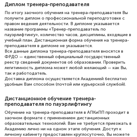
полезных материалов помогли
Диплом тренера-преподавателя
подготовиться к тестированию. Это
По итогу заочного обучения на тренера-преподавателя Вы
книги, методические рекомендации,
получите диплом о профессиональной переподготовке с
правом ведения деятельности. В дипломе указывается
статьи. Времени на подготовку
название программы «Тренер-преподаватель по
пауэрлифтингу», количество часов, дисциплины, входящие в
достаточно. Курс помогает пройти
учебный план. Дистанционная форма обучения на тренера-
аттестацию в школе. Спасибо!
преподавателя в дипломе не указывается.
Все данные диплома тренера-преподавателя вносятся в
ФРДО — единственный официальный государственный
реестр сведений документов об образовании. Проверить
легитимность диплома может любой желающий — как Вы,
так и работодатель.
Евгения Коротких
Доставка диплома осуществляется Академией бесплатно
Знаток города 2 уровня
удобным Вам способом (почтой или курьерской службой).
12 марта 2026
Дистанционное обучение тренера-
Спасибо большое Академии! Грамотное,
преподавателя по пауэрлифтингу
вежливое сопровождение! Всё чётко и
Обучение на тренера-преподавателя в АПКиПП проходит в
заочном формате с применением дистанционных
понятно! Проходила повышение
образовательных технологий. Вам не требуется приезжать в
квалификации. Ещё раз - СПАСИБО!
Академию лично ни на одном этапе обучения. Доступ к
личному кабинету предоставлен круглосуточно, Вы можете