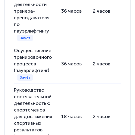
деятельности
тренера-
36
часов
2
часов
34
ча
преподавателя
по
пауэрлифтингу
Осуществление
тренировочного
процесса
36
часов
2
часов
34
ча
(пауэрлифтинг)
Руководство
состязательной
деятельностью
спортсменов
для достижения
18
часов
2
часов
16
ча
спортивных
результатов