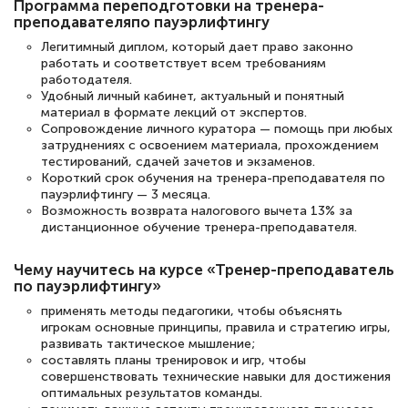
Программа переподготовки на тренера-
преподавателяпо пауэрлифтингу
Светлана К
Легитимный диплом, который дает право законно
Знаток города 7 уровня
работать и соответствует всем требованиям
работодателя.
Удобный личный кабинет, актуальный и понятный
10 марта 2026
материал в формате лекций от экспертов.
Оставила заявку на обучение онлайн, мне
Сопровождение личного куратора — помощь при любых
затруднениях с освоением материала, прохождением
быстро ответили, разъяснили все детали.
тестирований, сдачей зачетов и экзаменов.
Обучение понравилось: огромное
Короткий срок обучения на тренера-преподавателя по
пауэрлифтингу — 3 месяца.
количество тематической литературы,
Возможность возврата налогового вычета 13% за
пособий и учебников доступно на время
дистанционное обучение тренера-преподавателя.
прохождения курса, удобная система
Чему научитесь на курсе «Тренер-преподаватель
аттестации, проблем не возникло ни на
по пауэрлифтингу»
каком этапе…
применять методы педагогики, чтобы объяснять
игрокам основные принципы, правила и стратегию игры,
развивать тактическое мышление;
составлять планы тренировок и игр, чтобы
совершенствовать технические навыки для достижения
оптимальных результатов команды.