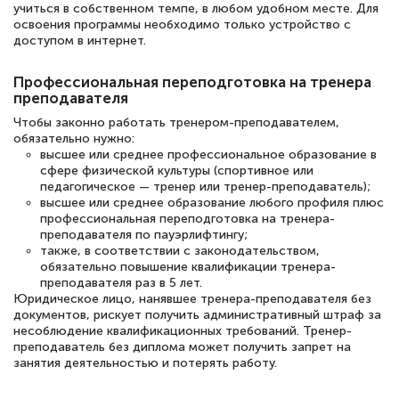
учиться в собственном темпе, в любом удобном месте. Для
освоения программы необходимо только устройство с
доступом в интернет.
Елена Петрикс
Профессиональная переподготовка на тренера
Знаток города 5 уровня
преподавателя
11 марта 2026
Чтобы законно работать тренером-преподавателем,
обязательно нужно:
Всем добрый день! Я прошла курс
высшее или среднее профессиональное образование в
сфере физической культуры (спортивное или
повышени каалификации по
педагогическое — тренер или тренер-преподаватель);
специальности «Тренер-преподаватель
высшее или среднее образование любого профиля плюс
профессиональная переподготовка на тренера-
по тяжелой атлетике»! Хочется
преподавателя по пауэрлифтингу;
подчеркуть, что при обращении
также, в соответствии с законодательством,
обязательно повышение квалификации тренера-
оперативно связались со мной
преподавателя раз в 5 лет.
специалисты, ответили на все
Юридическое лицо, нанявшее тренера-преподавателя без
документов, рискует получить административный штраф за
интересующие вопросы и в течении
несоблюдение квалификационных требований. Тренер-
преподаватель без диплома может получить запрет на
двух…
занятия деятельностью и потерять работу.