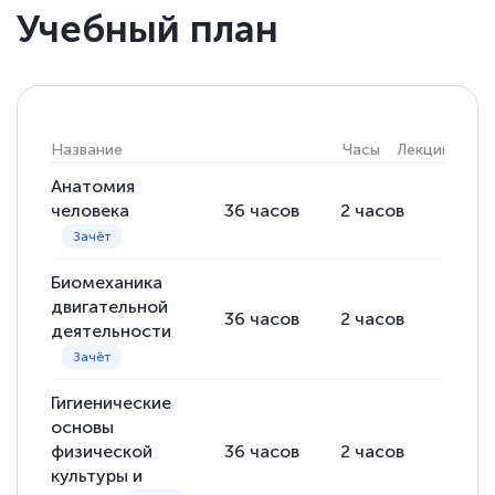
Учебный план
Название
Часы
Лекции
Пра
Анатомия
человека
36
часов
2
часов
34
ча
Биомеханика
двигательной
36
часов
2
часов
34
ча
деятельности
Гигиенические
основы
физической
36
часов
2
часов
34
ча
культуры и