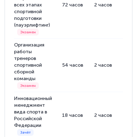
всех этапах
72
часов
2
часов
70
ча
спортивной
подготовки
(пауэрлифтинг)
Организация
работы
тренеров
спортивной
54
часов
2
часов
52
ча
сборной
команды
Инновационный
менеджмент
вида спорта в
18
часов
2
часов
16
ча
Российской
Федерации