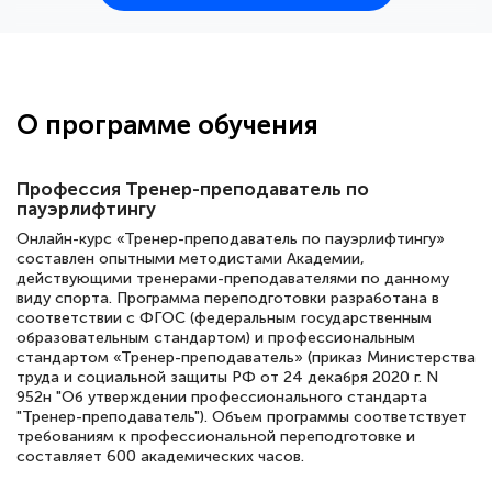
25 марта 2026
Здравствуйте, прошёл курс
переподготовки тренер-преподаватель
по всестилевому каратэ. Понравилось
О программе обучения
большое количество методических
работ для обучения и подготовки для
Профессия Тренер-преподаватель по
сдачи итоговой аттестации. Спасибо
пауэрлифтингу
Онлайн-курс «Тренер-преподаватель по пауэрлифтингу»
составлен опытными методистами Академии,
действующими тренерами-преподавателями по данному
Елена Кравченко
виду спорта. Программа переподготовки разработана в
соответствии с ФГОС (федеральным государственным
Знаток города 5 уровня
образовательным стандартом) и профессиональным
стандартом «Тренер-преподаватель» (приказ Министерства
18 марта 2026
труда и социальной защиты РФ от 24 декабря 2020 г. N
952н "Об утверждении профессионального стандарта
Выражаю благодарность за курс
"Тренер-преподаватель"). Объем программы соответствует
повышения квалификации "Эксперт ЕГЭ по
требованиям к профессиональной переподготовке и
составляет 600 академических часов.
русскому языку и литературе". Много