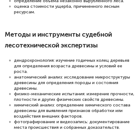
определение объема незаконно вырубленного леса.
подчеркуть, что при обращении
оценка стоимости ущерба, причиненного лесным
оперативно связались со мной
ресурсам.
специалисты, ответили на все
интересующие вопросы и в течении
Методы и инструменты судебной
двух…
лесотехнической экспертизы
дендрохронология: изучение годичных колец деревьев
для определения возраста древесины и условий ее
Светлана К
роста.
Знаток города 7 уровня
анатомический анализ: исследование микроструктуры
древесины для определения породы и состояния
10 марта 2026
древесины.
физико-механические испытания: измерение прочности,
Оставила заявку на обучение онлайн, мне
плотности и других физических свойств древесины.
химический анализ: определение химического состава
быстро ответили, разъяснили все детали.
древесины для выявления признаков обработки или
Обучение понравилось: огромное
воздействия внешних факторов.
фотографирование и видеозапись: документирование
количество тематической литературы,
места происшествия и собранных доказательств.
пособий и учебников доступно на время