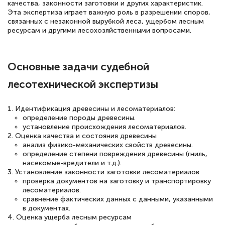
качества, законности заготовки и других характеристик.
Эта экспертиза играет важную роль в разрешении споров,
12 марта 2026
связанных с незаконной вырубкой леса, ущербом лесным
ресурсам и другими лесохозяйственными вопросами.
Спасибо большое Академии! Грамотное,
вежливое сопровождение! Всё чётко и
понятно! Проходила повышение
Основные задачи судебной
квалификации. Ещё раз - СПАСИБО!
лесотехнической экспертизы
1. Идентификация древесины и лесоматериалов:
определение породы древесины.
Елена Петрикс
установление происхождения лесоматериалов.
Знаток города 5 уровня
2. Оценка качества и состояния древесины
анализ физико-механических свойств древесины.
определение степени повреждения древесины (гниль,
11 марта 2026
насекомые-вредители и т.д.).
Всем добрый день! Я прошла курс
3. Установление законности заготовки лесоматериалов
проверка документов на заготовку и транспортировку
повышени каалификации по
лесоматериалов.
сравнение фактических данных с данными, указанными
специальности «Тренер-преподаватель
в документах.
по тяжелой атлетике»! Хочется
4. Оценка ущерба лесным ресурсам