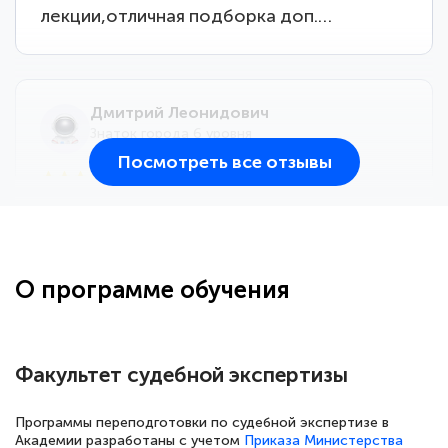
лекции,отличная подборка доп.…
Дмитрий Леонидович
Знаток города 6 уровня
Посмотреть все отзывы
25 марта 2026
Здравствуйте, прошёл курс
переподготовки тренер-преподаватель
по всестилевому каратэ. Понравилось
О программе обучения
большое количество методических
работ для обучения и подготовки для
сдачи итоговой аттестации. Спасибо
Факультет судебной экспертизы
Программы переподготовки по судебной экспертизе в
Академии разработаны с учетом
Приказа Министерства
Елена Кравченко