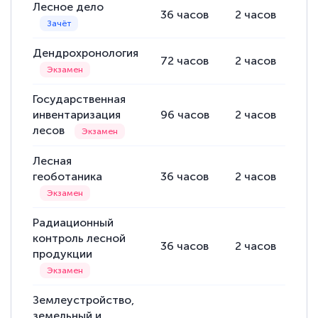
Лесное дело
36
часов
2
часов
34
Дендрохронология
72
часов
2
часов
70
Государственная
инвентаризация
96
часов
2
часов
94
лесов
Лесная
геоботаника
36
часов
2
часов
34
Радиационный
контроль лесной
36
часов
2
часов
34
продукции
Землеустройство,
земельный и