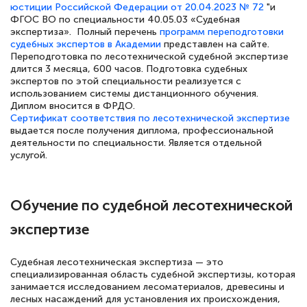
юстиции Российской Федерации от 20.04.2023 № 72
"и
Знаток города 5 уровня
ФГОС ВО по специальности 40.05.03 «Судебная
экспертиза». Полный перечень
программ переподготовки
18 марта 2026
судебных экспертов в Академии
представлен на сайте.
Переподготовка по лесотехнической судебной экспертизе
Выражаю благодарность за курс
длится 3 месяца, 600 часов. Подготовка судебных
экспертов по этой специальности реализуется с
повышения квалификации "Эксперт ЕГЭ по
использованием системы дистанционного обучения.
русскому языку и литературе". Много
Диплом вносится в ФРДО.
Сертификат соответствия по лесотехнической экспертизе
полезных материалов помогли
выдается после получения диплома, профессиональной
подготовиться к тестированию. Это
деятельности по специальности. Является отдельной
услугой.
книги, методические рекомендации,
статьи. Времени на подготовку
достаточно. Курс помогает пройти
Обучение по судебной лесотехнической
аттестацию в школе. Спасибо!
экспертизе
Судебная лесотехническая экспертиза — это
специализированная область судебной экспертизы, которая
Евгения Коротких
занимается исследованием лесоматериалов, древесины и
лесных насаждений для установления их происхождения,
Знаток города 2 уровня