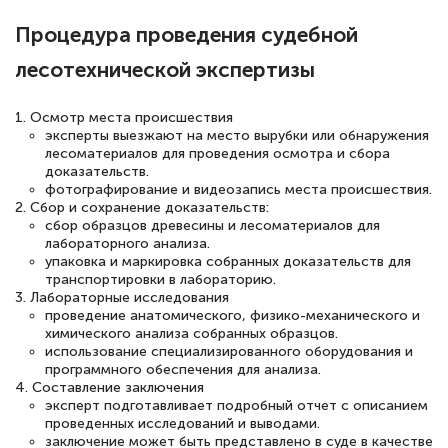
прохождения курса, удобная система
Процедура проведения судебной
аттестации, проблем не возникло ни на
каком этапе…
лесотехнической экспертизы
1. Осмотр места происшествия
эксперты выезжают на место вырубки или обнаружения
лесоматериалов для проведения осмотра и сбора
доказательств.
фотографирование и видеозапись места происшествия.
2. Сбор и сохранение доказательств:
сбор образцов древесины и лесоматериалов для
лабораторного анализа.
упаковка и маркировка собранных доказательств для
транспортировки в лабораторию.
3. Лабораторные исследования
проведение анатомического, физико-механического и
химического анализа собранных образцов.
использование специализированного оборудования и
программного обеспечения для анализа.
4. Составление заключения
эксперт подготавливает подробный отчет с описанием
проведенных исследований и выводами.
заключение может быть представлено в суде в качестве