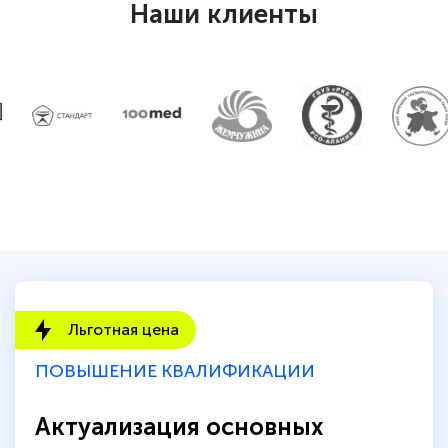
Наши клиенты
Евгения Коротких
Знаток города 2 уровня
12 марта 2026
Спасибо большое Академии! Грамотное,
вежливое сопровождение! Всё чётко и
понятно! Проходила повышение
квалификации. Ещё раз - СПАСИБО!
Льготная цена
Елена Петрикс
Знаток города 5 уровня
ПОВЫШЕНИЕ КВАЛИФИКАЦИИ
11 марта 2026
Актуализация основных
Всем добрый день! Я прошла курс