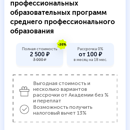
профессиональных
повышени каалификации по
образовательных программ
специальности «Тренер-преподаватель
среднего профессионального
по тяжелой атлетике»! Хочется
образования
подчеркуть, что при обращении
оперативно связались со мной
-20%
специалисты, ответили на все
Полная стоимость
Рассрочка 0%
2 500 ₽
от 100 ₽
интересующие вопросы и в течении
3 000 ₽
в месяц на 18 мес.
двух…
Выгодная стоимость и
несколько вариантов
Светлана К
рассрочки от Академии без %
Знаток города 7 уровня
и переплат
Возможность получить
10 марта 2026
налоговый вычет 13%
Оставила заявку на обучение онлайн, мне
быстро ответили, разъяснили все детали.