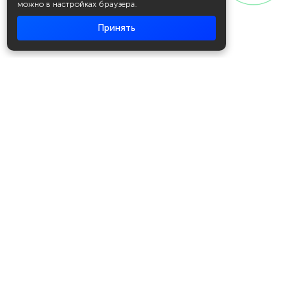
можно в настройках браузера.
Принять
Академия повышения квалификации
и профессиональной
переподготовки
Написать в WhatsApp
+7 951 499 19 99
Звонок бесплатный
+7 (800) 700-54-07