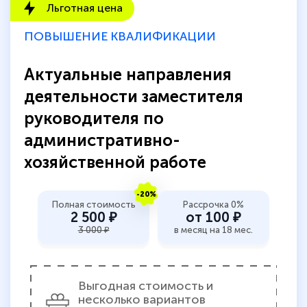
Льготная цена
количество тематической литературы,
пособий и учебников доступно на время
ПОВЫШЕНИЕ КВАЛИФИКАЦИИ
прохождения курса, удобная система
аттестации, проблем не возникло ни на
Актуальные направления
каком этапе…
деятельности заместителя
руководителя по
административно-
хозяйственной работе
-20%
Полная стоимость
Рассрочка 0%
2 500 ₽
от 100 ₽
3 000 ₽
в месяц на 18 мес.
Выгодная стоимость и
несколько вариантов