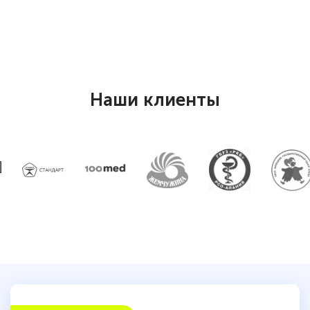
специальности «Тренер-преподаватель
по тяжелой атлетике»! Хочется
подчеркуть, что при обращении
оперативно связались со мной
специалисты, ответили на все
Наши клиенты
интересующие вопросы и в течении
двух…
Светлана К
Знаток города 7 уровня
10 марта 2026
Оставила заявку на обучение онлайн, мне
быстро ответили, разъяснили все детали.
Обучение понравилось: огромное