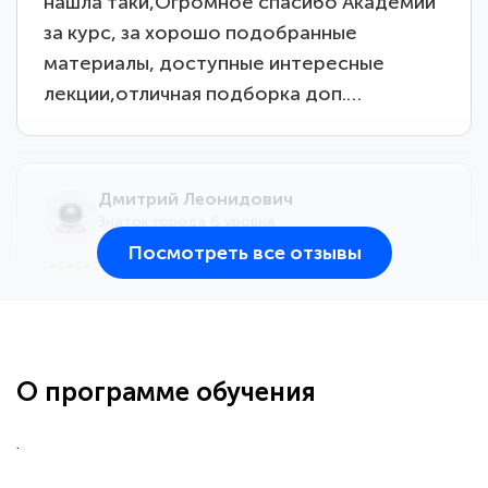
нашла таки,Огромное спасибо Академии
за курс, за хорошо подобранные
материалы, доступные интересные
лекции,отличная подборка доп.…
Дмитрий Леонидович
Знаток города 6 уровня
Посмотреть все отзывы
25 марта 2026
Здравствуйте, прошёл курс
переподготовки тренер-преподаватель
по всестилевому каратэ. Понравилось
О программе обучения
большое количество методических
работ для обучения и подготовки для
.
сдачи итоговой аттестации. Спасибо