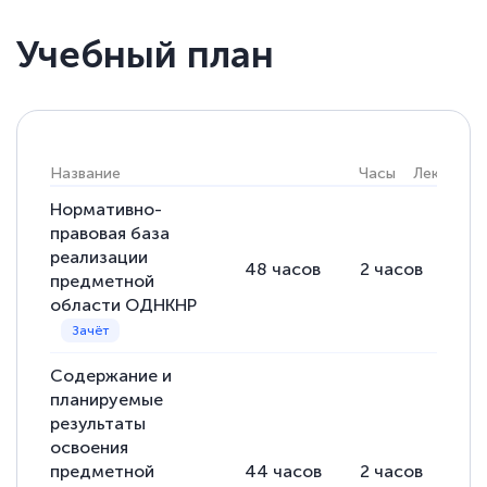
Учебный план
Елена Кравченко
Знаток города 5 уровня
18 марта 2026
Название
Часы
Лекции
Выражаю благодарность за курс
повышения квалификации "Эксперт ЕГЭ по
Нормативно-
правовая база
русскому языку и литературе". Много
реализации
48
часов
2
часов
46
полезных материалов помогли
предметной
подготовиться к тестированию. Это
области ОДНКНР
книги, методические рекомендации,
статьи. Времени на подготовку
Содержание и
достаточно. Курс помогает пройти
планируемые
аттестацию в школе. Спасибо!
результаты
освоения
предметной
44
часов
2
часов
42