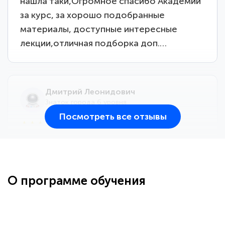
нашла таки,Огромное спасибо Академии
за курс, за хорошо подобранные
материалы, доступные интересные
лекции,отличная подборка доп.…
Дмитрий Леонидович
Знаток города 6 уровня
Посмотреть все отзывы
25 марта 2026
Здравствуйте, прошёл курс
переподготовки тренер-преподаватель
по всестилевому каратэ. Понравилось
О программе обучения
большое количество методических
работ для обучения и подготовки для
...
сдачи итоговой аттестации. Спасибо