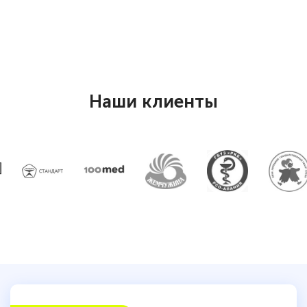
специальности «Тренер-преподаватель
по тяжелой атлетике»! Хочется
подчеркуть, что при обращении
оперативно связались со мной
специалисты, ответили на все
Наши клиенты
интересующие вопросы и в течении
двух…
Светлана К
Знаток города 7 уровня
10 марта 2026
Оставила заявку на обучение онлайн, мне
быстро ответили, разъяснили все детали.
Обучение понравилось: огромное