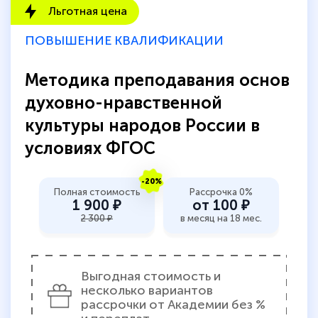
Льготная цена
количество тематической литературы,
пособий и учебников доступно на время
ПОВЫШЕНИЕ КВАЛИФИКАЦИИ
прохождения курса, удобная система
аттестации, проблем не возникло ни на
Методика преподавания основ
каком этапе…
духовно-нравственной
культуры народов России в
условиях ФГОС
-20%
Полная стоимость
Рассрочка 0%
1 900 ₽
от 100 ₽
2 300 ₽
в месяц на 18 мес.
Выгодная стоимость и
несколько вариантов
рассрочки от Академии без %