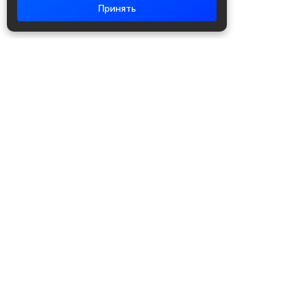
Принять
Академия повышения квалификации
и профессиональной
переподготовки
Написать в WhatsApp
+7 951 499 19 99
Звонок бесплатный
+7 (800) 700-54-07