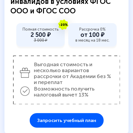
инвалидов в условиях ФГОС
пособий и учебников доступно на время
ООО и ФГОС СОО
прохождения курса, удобная система
аттестации, проблем не возникло ни на
-20%
Полная стоимость
Рассрочка 0%
каком этапе…
2 500 ₽
от 100 ₽
3 000 ₽
в месяц на 18 мес.
Выгодная стоимость и
несколько вариантов
рассрочки от Академии без %
и переплат
Возможность получить
налоговый вычет 13%
Запросить учебный план