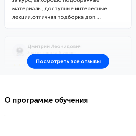
материалы, доступные интересные
лекции,отличная подборка доп.…
Дмитрий Леонидович
Знаток города 6 уровня
Посмотреть все отзывы
25 марта 2026
Здравствуйте, прошёл курс
переподготовки тренер-преподаватель
по всестилевому каратэ. Понравилось
О программе обучения
большое количество методических
работ для обучения и подготовки для
.
сдачи итоговой аттестации. Спасибо