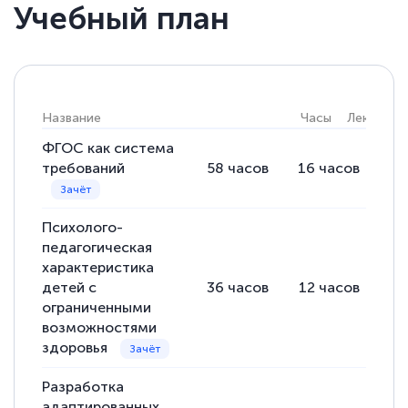
Учебный план
Елена Кравченко
Знаток города 5 уровня
18 марта 2026
Название
Часы
Лекции
Выражаю благодарность за курс
повышения квалификации "Эксперт ЕГЭ по
ФГОС как система
требований
58
часов
16
часов
42
русскому языку и литературе". Много
полезных материалов помогли
подготовиться к тестированию. Это
Психолого-
педагогическая
книги, методические рекомендации,
характеристика
статьи. Времени на подготовку
детей с
36
часов
12
часов
24
достаточно. Курс помогает пройти
ограниченными
аттестацию в школе. Спасибо!
возможностями
здоровья
Разработка
адаптированных