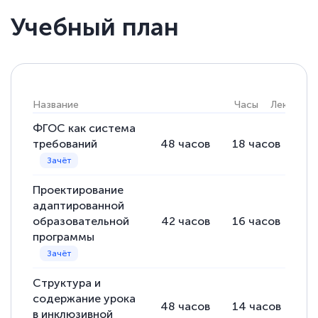
Учебный план
Елена Кравченко
Знаток города 5 уровня
18 марта 2026
Выражаю благодарность за курс
Название
Часы
Лекции
повышения квалификации "Эксперт ЕГЭ по
ФГОС как система
русскому языку и литературе". Много
требований
48
часов
18
часов
30
полезных материалов помогли
подготовиться к тестированию. Это
Проектирование
книги, методические рекомендации,
адаптированной
статьи. Времени на подготовку
образовательной
42
часов
16
часов
26
достаточно. Курс помогает пройти
программы
аттестацию в школе. Спасибо!
Структура и
содержание урока
48
часов
14
часов
34
в инклюзивной