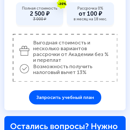
-20%
пособий и учебников доступно на время
Полная стоимость
Рассрочка 0%
2 500 ₽
от 100 ₽
прохождения курса, удобная система
3 000 ₽
в месяц на 18 мес.
аттестации, проблем не возникло ни на
каком этапе…
Выгодная стоимость и
несколько вариантов
рассрочки от Академии без %
и переплат
Возможность получить
налоговый вычет 13%
Запросить учебный план
Остались вопросы? Нужно