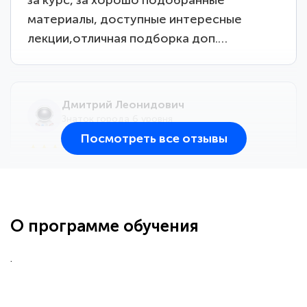
материалы, доступные интересные
лекции,отличная подборка доп.…
Дмитрий Леонидович
Знаток города 6 уровня
Посмотреть все отзывы
25 марта 2026
Здравствуйте, прошёл курс
переподготовки тренер-преподаватель
по всестилевому каратэ. Понравилось
О программе обучения
большое количество методических
работ для обучения и подготовки для
.
сдачи итоговой аттестации. Спасибо