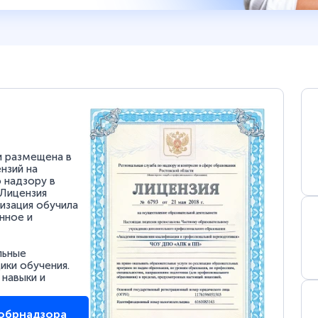
и размещена в
нзий на
 надзору в
 Лицензия
низация обучила
нное и
льные
ки обучения.
 навыки и
собрнадзора