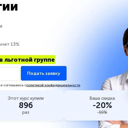
гии
а
ычет 13%
в льготной группе
Подать заявку
 и соглашаюсь с
политикой конфиденциальности
Этот курс купили
Ваша скидка
896
-20%
раз
-10%